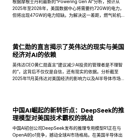
根据摩根士丹利最新的“Powering Gen AI”分析，预计从
2025年至2028年，美国数据中心将需要约72GW的电力，
但将出现47GW的电力短缺。为解决这一差距，燃气轮机、
燃料电池、比特币矿场转型等多种“快速电力供应”解决方案
备受关注。
黄仁勋的直言揭示了英伟达的现实与美国
经济对AI的依赖
英伟达CEO黄仁勋直言“建议减少AI投资的管理者是不理智
的”，这背后不仅仅是自信，还有现实的依据。分析截至
2025年11月英伟达对美国经济的影响力以及AI半导体市场的
结构性变化。
中国AI崛起的新转折点：DeepSeek的推
理模型对美国技术霸权的挑战
中国AI初创公司DeepSeek发布的推理专用模型R1正在与
OpenAI的o1竞争，撼动全球AI市场格局。在美国半导体出