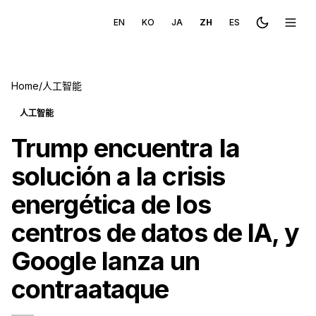
EN
KO
JA
ZH
ES
Toggle the
Toggl
Home
/
人工智能
人工智能
Trump encuentra la
solución a la crisis
energética de los
centros de datos de IA, y
Google lanza un
contraataque