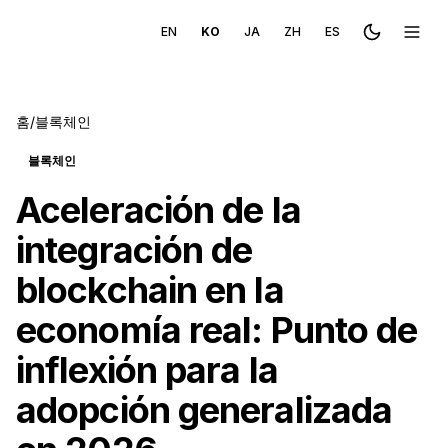
EN
KO
JA
ZH
ES
Toggle the
메뉴 
홈
/
블록체인
블록체인
Aceleración de la
integración de
blockchain en la
economía real: Punto de
inflexión para la
adopción generalizada