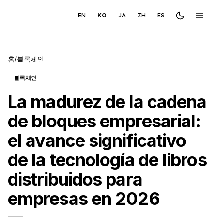
EN
KO
JA
ZH
ES
Toggle the
메뉴 
홈
/
블록체인
블록체인
La madurez de la cadena
de bloques empresarial:
el avance significativo
de la tecnología de libros
distribuidos para
empresas en 2026