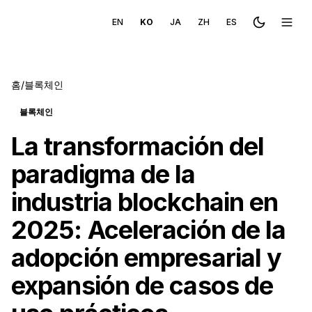
EN
KO
JA
ZH
ES
Toggle the
메뉴 
홈
/
블록체인
블록체인
La transformación del
paradigma de la
industria blockchain en
2025: Aceleración de la
adopción empresarial y
expansión de casos de