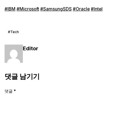
#IBM
#Microsoft
#SamsungSDS
#Oracle
#Intel
#Tech
Editor
댓글 남기기
댓글
*