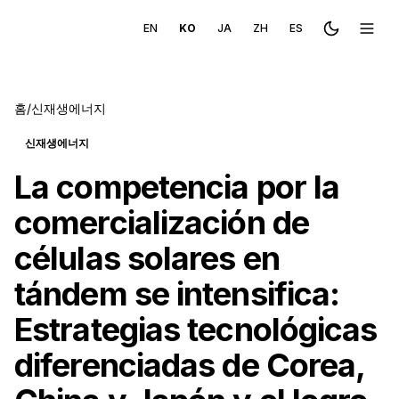
EN
KO
JA
ZH
ES
Toggle the
메뉴 
홈
/
신재생에너지
신재생에너지
La competencia por la
comercialización de
células solares en
tándem se intensifica:
Estrategias tecnológicas
diferenciadas de Corea,