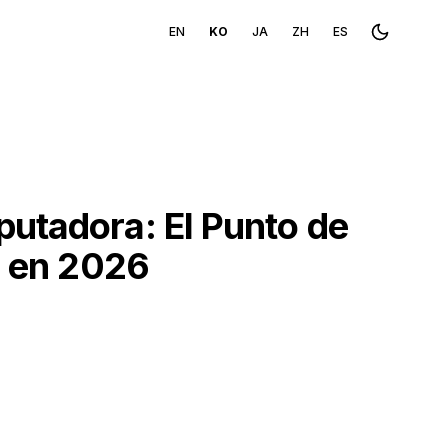
EN
KO
JA
ZH
ES
Toggle th
putadora: El Punto de
s en 2026