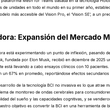
su plataforma Mesh for Teams basada en la tecnología Holo
ones de unidades en todo el mundo en su primer año, estab
elo más accesible del Vision Pro, el ‘Vision SE’, a un prec
ora: Expansión del Mercado M
ra está experimentando un punto de inflexión, pasando de
nk, fundada por Elon Musk, recibió en diciembre de 2025 u
te está llevando a cabo ensayos clínicos con 10 pacientes. 
en un 67% en promedio, reportándose efectos secundarios
sarrollo de la tecnología BCI no invasiva es lo que atrae 
iadema de monitoreo de ondas cerebrales para consumidores
calidad del sueño y las capacidades cognitivas, y se vendi
tro objetivo es convertir la BCI en una herramienta de bien