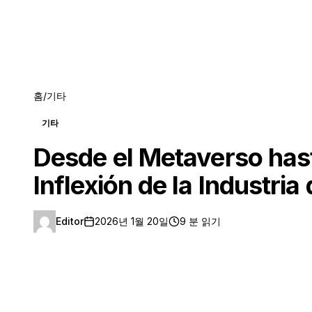
홈
/
기타
기타
Desde el Metaverso hast
Inflexión de la Industr
Editor
2026년 1월 20일
9 분 읽기