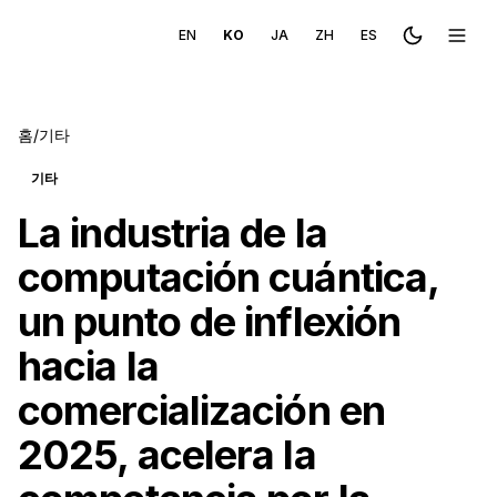
EN
KO
JA
ZH
ES
Toggle the
메뉴 
홈
/
기타
기타
La industria de la
computación cuántica,
un punto de inflexión
hacia la
comercialización en
2025, acelera la