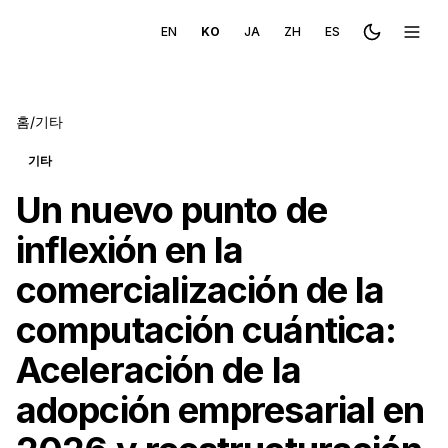
EN
KO
JA
ZH
ES
Toggle the
메뉴 
홈
/
기타
기타
Un nuevo punto de
inflexión en la
comercialización de la
computación cuántica:
Aceleración de la
adopción empresarial en