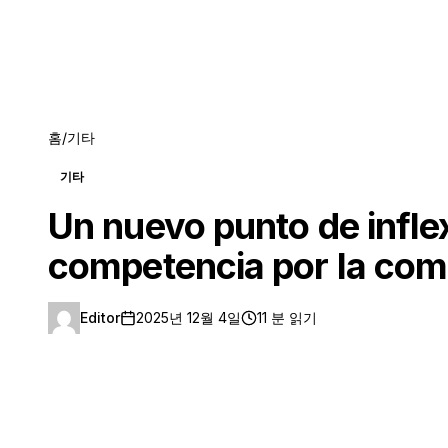
홈
/
기타
기타
Un nuevo punto de inflex
competencia por la come
Editor
2025년 12월 4일
11 분 읽기