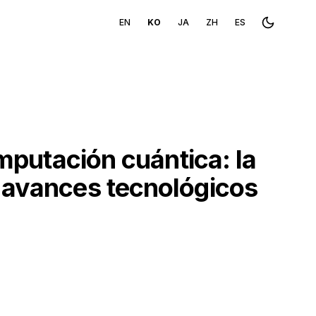
EN
KO
JA
ZH
ES
Toggle th
omputación cuántica: la
s avances tecnológicos