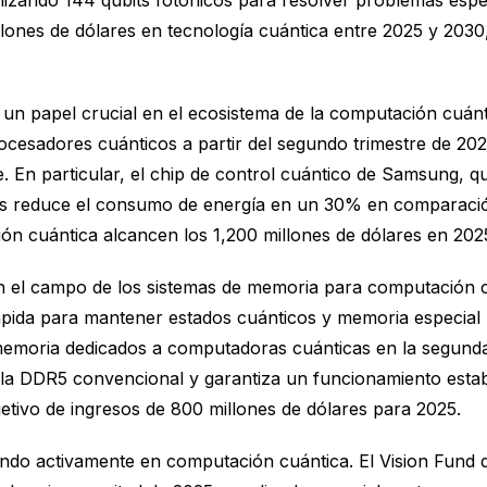
lizando 144 qubits fotónicos para resolver problemas espe
llones de dólares en tecnología cuántica entre 2025 y 2030
n papel crucial en el ecosistema de la computación cuánt
ocesadores cuánticos a partir del segundo trimestre de 2
En particular, el chip de control cuántico de Samsung, qu
ras reduce el consumo de energía en un 30% en comparació
n cuántica alcancen los 1,200 millones de dólares en 2025
n el campo de los sistemas de memoria para computación cu
ápida para mantener estados cuánticos y memoria especial p
moria dedicados a computadoras cuánticas en la segunda 
la DDR5 convencional y garantiza un funcionamiento establ
etivo de ingresos de 800 millones de dólares para 2025.
ndo activamente en computación cuántica. El Vision Fund de