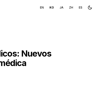
EN
KO
JA
ZH
ES
Toggle th
dicos: Nuevos
 médica