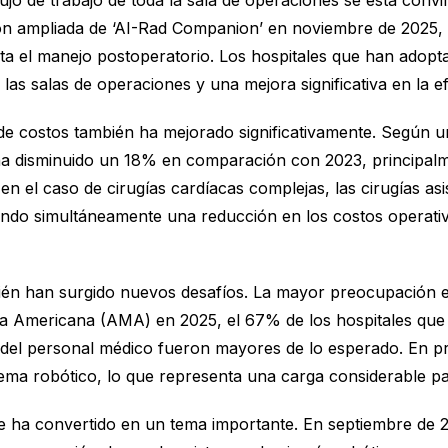
lujo de trabajo de toda la sala de operaciones se está con
ón ampliada de ‘AI-Rad Companion’ en noviembre de 2025, 
asta el manejo postoperatorio. Los hospitales que han adopt
las salas de operaciones y una mejora significativa en la ef
e costos también ha mejorado significativamente. Según un a
 ha disminuido un 18% en comparación con 2023, principalm
, en el caso de cirugías cardíacas complejas, las cirugías a
rando simultáneamente una reducción en los costos operativo
bién han surgido nuevos desafíos. La mayor preocupación e
a Americana (AMA) en 2025, el 67% de los hospitales que 
 del personal médico fueron mayores de lo esperado. En pr
ma robótico, lo que representa una carga considerable par
 ha convertido en un tema importante. En septiembre de 20