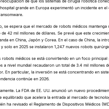
reocupación de que los sistemas de cirugía robótica conect
hospital grande en Europa experimentó un incidente en el q
 ransomware.
do, se espera que el mercado de robots médicos mantenga 
e 42 mil millones de dólares. Se prevé que este crecimien
nda en China, Japón y Corea. En el caso de China, la int
, y solo en 2025 se instalaron 1,247 nuevos robots quirúrgi
 robots médicos se está convirtiendo en un foco principal p
s a nivel mundial recaudaron un total de 3.4 mil millones 
 En particular, la inversión se está concentrando en siste
tendencia continúe en 2026.
idamente. La FDA de EE. UU. anunció un nuevo procedimien
equilibrado que acelera la entrada al mercado de tecnolog
én ha revisado el Reglamento de Dispositivos Médicos (MDR