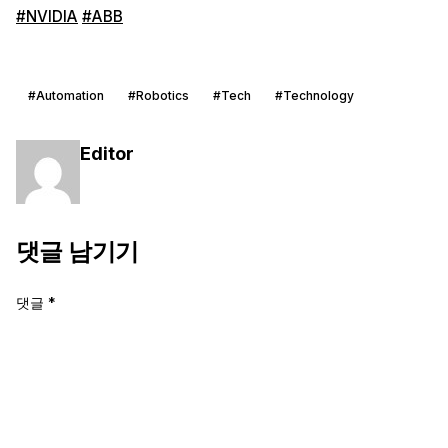
#NVIDIA
#ABB
#Automation
#Robotics
#Tech
#Technology
Editor
댓글 남기기
댓글
*