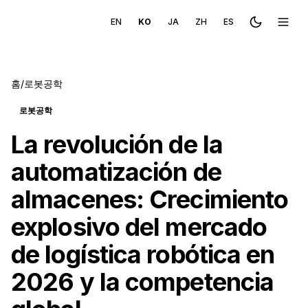
EN
KO
JA
ZH
ES
Toggle the
메뉴 
홈
/
로봇공학
로봇공학
La revolución de la
automatización de
almacenes: Crecimiento
explosivo del mercado
de logística robótica en
2026 y la competencia