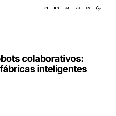
EN
KO
JA
ZH
ES
Toggle th
obots colaborativos:
ábricas inteligentes