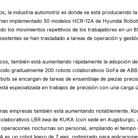
os, la industria automotriz es donde se está produciendo la
 han implementado 50 modelos HCR-12A de Hyundai Robotic
ido los movimientos repetitivos de los trabajadores en un 
xistentes se han trasladado a tareas de operación y gesti
nicos, también está aumentando rápidamente la adopción de 
ido gradualmente 200 robots colaborativos GoFa de ABB (c
obots se encargan de tareas de ensamblaje de piezas precis
stá especializada en trabajos de precisión con una carga 
anas empresas también está aumentando notablemente. Kore
colaborativos LBR iiwa de KUKA (con sede en Augsburgo, A
 operaciones nocturnas sin personal, ampliando el tiempo
s un robot ligero de 7 ejes, optimizado para aplicaciones