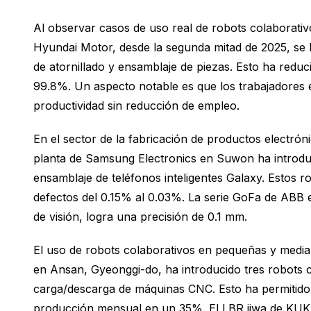
Al observar casos de uso real de robots colaborativ
Hyundai Motor, desde la segunda mitad de 2025, se
de atornillado y ensamblaje de piezas. Esto ha reduc
99.8%. Un aspecto notable es que los trabajadores e
productividad sin reducción de empleo.
En el sector de la fabricación de productos electró
planta de Samsung Electronics en Suwon ha introduc
ensamblaje de teléfonos inteligentes Galaxy. Estos r
defectos del 0.15% al 0.03%. La serie GoFa de ABB e
de visión, logra una precisión de 0.1 mm.
El uso de robots colaborativos en pequeñas y medi
en Ansan, Gyeonggi-do, ha introducido tres robots 
carga/descarga de máquinas CNC. Esto ha permitido
producción mensual en un 35%. El LBR iiwa de KUKA e