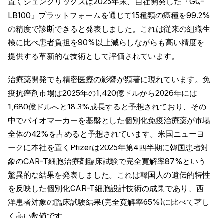
置くジェンクリックスは2025年末、自社開発した『GQ-
LB100』プラットフォームを通じて15種類の癌種を99.2%
の精度で診断できると発表しました。これは従来の組織生
検に比べ患者負担を90%以上減らしながらも高い精度を
提供する革新的な技術として評価されています。
治療薬開発でも精密医療の影響が顕著に現れています。免
疫抗癌剤市場は2025年の1,420億ドルから2026年には
1,680億ドルへと18.3%成長すると予想されており、その
中でバイオマーカーを基盤とした個別化免疫治療薬が市場
全体の42%を占めると予想されています。米国ニューヨ
ークに本社を置くPfizerは2025年第4四半期に韓国患者対
象のCAR-T細胞治療剤臨床試験で完全寛解率87%という
驚異的な結果を発表しました。これは韓国人の遺伝的特性
を反映した個別化CAR-T細胞設計技術の成果であり、西
洋患者対象の臨床試験結果(完全寛解率65%)に比べて著し
く高い数値です。