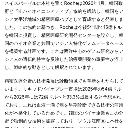
スイスバーゼルに本社を置くRocheは2026年1月、韓国政
府と『K-バイオイニシアティブ』協約を締結し、韓国をア
ジア太平洋地域の精密医療ハブとして育成すると発表しま
した。この協約に基づき、Rocheは今後5年間で15億ドル
を韓国に投資し、精密医療研究開発センターを設立し、韓
国のバイオ企業と共同でアジア人特化ゲノムデータベース
を構築する計画です。これは西洋中心のゲノム研究からア
ジア人の遺伝的特性を反映した治療薬開発の重要性が浮上
し、戦略的な動きとして解釈されています。
精密医療分野の技術発展は診断領域でも革新をもたらして
います。リキッドバイオプシー市場は2025年の54億ドル
から2026年には72億ドルへと33.3%成長すると予想され
ており、これは血液一滴で癌を早期診断できる技術の商用
化が本格化しているためです。韓国のバイオ企業もこの分
野で独創的な技術を披露しており、ソウル江南区に本社を