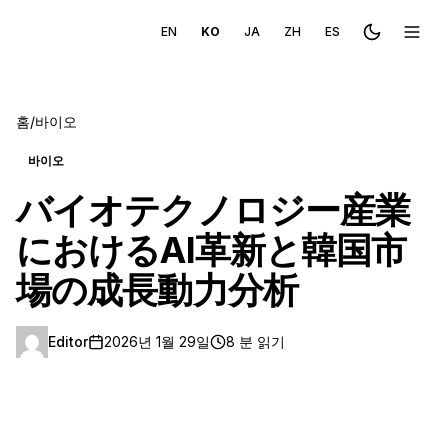
EN
KO
JA
ZH
ES
Toggle the
메뉴 
홈
/
바이오
바이오
バイオテクノロジー産業
におけるAI革新と韓国市
場の成長動力分析
Editor
2026년 1월 29일
8 분 읽기