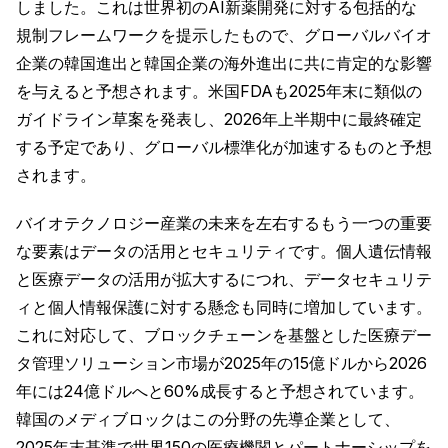
しました。これは世界初のAI新薬開発に対する包括的な
規制フレームワークを提示したもので、グローバルバイオ
企業の韓国進出と韓国企業の海外進出に共に肯定的な影響
を与えると予想されます。米国FDAも2025年末に類似の
ガイドライン草案を発表し、2026年上半期中に最終確定
する予定であり、グローバル標準化が加速するものと予想
されます。
バイオテクノロジー産業の未来を左右するもう一つの重要
な要素はデータの活用とセキュリティです。個人遺伝情報
と医療データの活用が拡大するにつれ、データセキュリテ
ィと個人情報保護に対する懸念も同時に増加しています。
これに対応して、ブロックチェーンを基盤とした医療デー
タ管理ソリューション市場が2025年の15億ドルから2026
年には24億ドルへと60%成長すると予想されています。
韓国のメディブロックはこの分野の先導企業として、
2025年末基準で世界150の医療機関とパートナーシップを