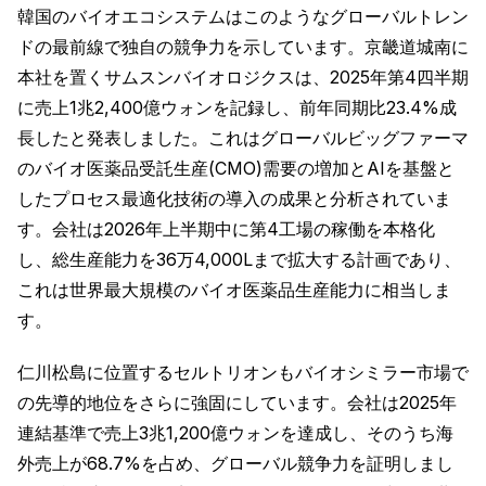
韓国のバイオエコシステムはこのようなグローバルトレン
ドの最前線で独自の競争力を示しています。京畿道城南に
本社を置くサムスンバイオロジクスは、2025年第4四半期
に売上1兆2,400億ウォンを記録し、前年同期比23.4%成
長したと発表しました。これはグローバルビッグファーマ
のバイオ医薬品受託生産(CMO)需要の増加とAIを基盤と
したプロセス最適化技術の導入の成果と分析されていま
す。会社は2026年上半期中に第4工場の稼働を本格化
し、総生産能力を36万4,000Lまで拡大する計画であり、
これは世界最大規模のバイオ医薬品生産能力に相当しま
す。
仁川松島に位置するセルトリオンもバイオシミラー市場で
の先導的地位をさらに強固にしています。会社は2025年
連結基準で売上3兆1,200億ウォンを達成し、そのうち海
外売上が68.7%を占め、グローバル競争力を証明しまし