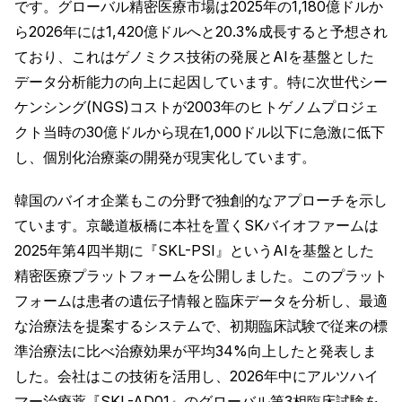
です。グローバル精密医療市場は2025年の1,180億ドルか
ら2026年には1,420億ドルへと20.3%成長すると予想され
ており、これはゲノミクス技術の発展とAIを基盤とした
データ分析能力の向上に起因しています。特に次世代シー
ケンシング(NGS)コストが2003年のヒトゲノムプロジェ
クト当時の30億ドルから現在1,000ドル以下に急激に低下
し、個別化治療薬の開発が現実化しています。
韓国のバイオ企業もこの分野で独創的なアプローチを示し
ています。京畿道板橋に本社を置くSKバイオファームは
2025年第4四半期に『SKL-PSI』というAIを基盤とした
精密医療プラットフォームを公開しました。このプラット
フォームは患者の遺伝子情報と臨床データを分析し、最適
な治療法を提案するシステムで、初期臨床試験で従来の標
準治療法に比べ治療効果が平均34%向上したと発表しま
した。会社はこの技術を活用し、2026年中にアルツハイ
マー治療薬『SKL-AD01』のグローバル第3相臨床試験を