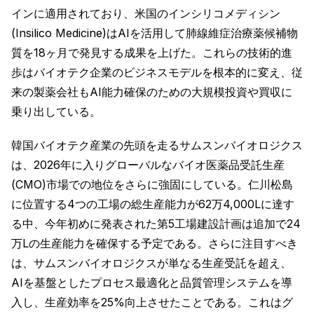
インに適用されており、米国のインシリコメディシン
(Insilico Medicine)はAIを活用して肺線維症治療薬候補物
質を18ヶ月で発見する成果を上げた。これらの技術的進
歩はバイオテク企業のビジネスモデルを根本的に変え、従
来の製薬会社もAI能力確保のための大規模投資や買収に
乗り出している。
韓国バイオテク産業の先頭を走るサムスンバイオロジクス
は、2026年に入りグローバルなバイオ医薬品受託生産
(CMO)市場での地位をさらに強固にしている。仁川松島
に位置する4つの工場の総生産能力が62万4,000Lに達す
る中、今年初めに発表された第5工場建設計画は追加で24
万Lの生産能力を確保する予定である。さらに注目すべき
は、サムスンバイオロジクスが単なる生産受託を超え、
AIを基盤としたプロセス最適化と品質管理システムを導
入し、生産効率を25%向上させたことである。これはグ