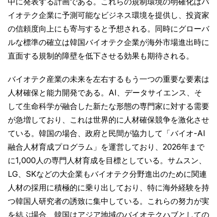
中に発表する計画である。これらの規制環境の明確化はバ
イオテク企業に予測可能なビジネス環境を提供し、投資家
の信頼度向上にも寄与すると予想される。同時にグローバ
ルな標準の確立は韓国バイオテク企業が海外市場進出時に
直面する規制的障壁を低下させる効果も期待される。
バイオテク産業の未来を左右するもう一つの重要な要素は
人材確保と能力開発である。AI、データサイエンス、そ
して生命科学が融合した新たな形態の専門家に対する需要
が急増しており、これは世界的に人材確保競争を激化させ
ている。韓国の場合、政府と民間が協力して「バイオ-AI
融合人材育成プログラム」を運営しており、2026年まで
に1,000人の専門人材育成を目標としている。サムスン、
LG、SKなどの大企業もバイオテク分野進出のために関連
人材の採用に積極的に乗り出しており、特に海外経験を持
つ韓国人研究者の誘致に集中している。これらの努力が実
を結ぶ場合、韓国はアジア地域のバイオテクハブとしての