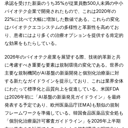
承認を受けた新薬のうち35%が従業員数500人未満の中小
バイオテク企業で開発されたもので、これは2020年の
22%に比べて大幅に増加した数値である。これらの変化
はバイオテクエコシステムの多様性と革新性を高めてお
り、患者にはより多くの治療オプションを提供する肯定的
な効果をもたらしている。
2026年のバイオテク産業を展望する際、技術的革新と共
に考慮すべき重要な要素は規制環境の変化である。世界の
主要な規制機関がAI基盤の新薬開発と個別化治療薬に対
する新たなガイドラインを提示しており、これは業界全体
にわたって標準化と品質向上を促進している。米国FDA
は2026年初に「AI基盤の新薬発見ガイドライン」を最終
発表する予定であり、欧州医薬品庁(EMA)も類似の規制
フレームワークを準備している。韓国食品医薬品安全処も
「個別化治療薬許可審査ガイドライン」を2026年上半期