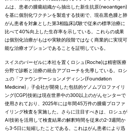
ムは、患者の腫瘍組織から抽出した新生抗原(neoantigen)
を基に個別化ワクチンを製造する技術で、現在黒色腫と肺
がん患者を対象とした第3相臨床試験で従来の標準治療に
比べて40%向上した生存率を示している。これらの成果
は個別化治療がもはや実験的段階ではなく商業的に実現可
能な治療オプションであることを証明している。
スイスのバーゼルに本社を置くロシュ(Roche)は精密医療
分野で診断と治療の統合アプローチを先導している。ロシ
ュの「ファウンデーションメディシン(Foundation
Medicine)」子会社が開発した包括的ゲノムプロファイリ
ング(CGP)技術は現在世界中の300以上のがんセンターで
使用されており、2025年には年間45万件の腫瘍プロファ
イリング検査を実施した。さらに注目すべきは、ロシュが
AI技術を活用して検査結果の解釈時間を従来の2-3週間か
ら3-5日に短縮したことである。これはがん患者により迅