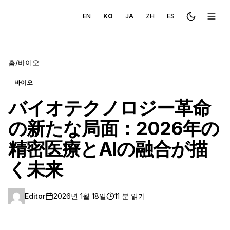
EN
KO
JA
ZH
ES
Toggle the
메뉴 
홈
/
바이오
바이오
バイオテクノロジー革命
の新たな局面：2026年の
精密医療とAIの融合が描
く未来
Editor
2026년 1월 18일
11 분 읽기