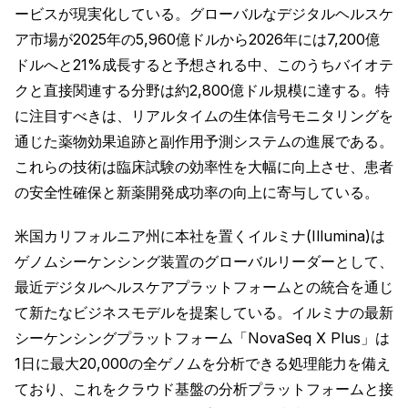
ービスが現実化している。グローバルなデジタルヘルスケ
ア市場が2025年の5,960億ドルから2026年には7,200億
ドルへと21%成長すると予想される中、このうちバイオテ
クと直接関連する分野は約2,800億ドル規模に達する。特
に注目すべきは、リアルタイムの生体信号モニタリングを
通じた薬物効果追跡と副作用予測システムの進展である。
これらの技術は臨床試験の効率性を大幅に向上させ、患者
の安全性確保と新薬開発成功率の向上に寄与している。
米国カリフォルニア州に本社を置くイルミナ(Illumina)は
ゲノムシーケンシング装置のグローバルリーダーとして、
最近デジタルヘルスケアプラットフォームとの統合を通じ
て新たなビジネスモデルを提案している。イルミナの最新
シーケンシングプラットフォーム「NovaSeq X Plus」は
1日に最大20,000の全ゲノムを分析できる処理能力を備え
ており、これをクラウド基盤の分析プラットフォームと接