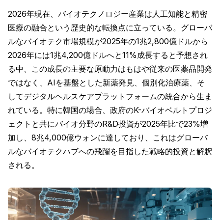
2026年現在、バイオテクノロジー産業は人工知能と精密
医療の融合という歴史的な転換点に立っている。グローバ
ルなバイオテク市場規模が2025年の1兆2,800億ドルから
2026年には1兆4,200億ドルへと11%成長すると予想され
る中、この成長の主要な原動力はもはや従来の医薬品開発
ではなく、AIを基盤とした新薬発見、個別化治療薬、そ
してデジタルヘルスケアプラットフォームの統合から生ま
れている。特に韓国の場合、政府のK-バイオベルトプロジ
ェクトと共にバイオ分野のR&D投資が2025年比で23%増
加し、8兆4,000億ウォンに達しており、これはグローバ
ルなバイオテクハブへの飛躍を目指した戦略的投資と解釈
される。