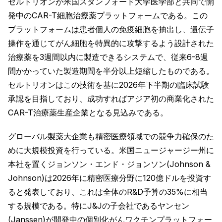
セルトリオンが米国スタンフォード大学医学部と共同で開
発中のCAR-T細胞治療薬プラットフォームである。この
プラットフォームは患者個人の免疫細胞を抽出し、遺伝子
操作を通じてがん細胞を特異的に攻撃するよう設計された
治療薬を3週間以内に製造できるシステムで、従来6-8週
間かかっていた製造期間を半分以上短縮したものである。
セルトリオンはこの技術を基に2026年下半期の臨床試験
承認を目指しており、成功すればアジア初の商業化された
CAR-T治療薬生産企業となる見込みである。
グローバル製薬大企業も精密医療領域での競争力確保のた
めに大規模投資を行っている。米国ニュージャージー州に
本社を置くジョンソン・エンド・ジョンソン(Johnson &
Johnson)は2026年に精密医療分野に120億ドルを投資す
ると発表しており、これは全体のR&D予算の35%に相当
する規模である。特にJ&Jの子会社であるヤンセン
(Janssen)が開発中の個別化がんワクチンプラットフォー