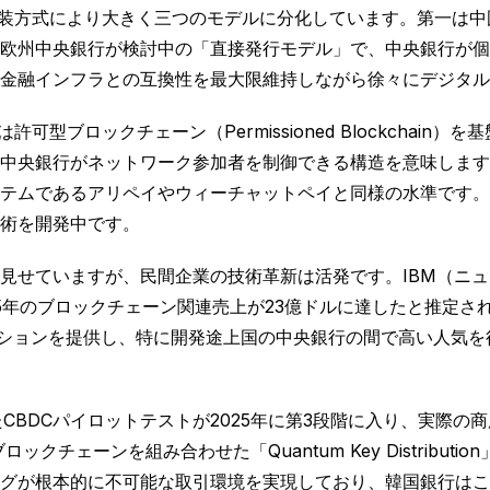
実装方式により大きく三つのモデルに分化しています。第一は
欧州中央銀行が検討中の「直接発行モデル」で、中央銀行が個
金融インフラとの互換性を最大限維持しながら徐々にデジタル
可型ブロックチェーン（Permissioned Blockchai
中央銀行がネットワーク参加者を制御できる構造を意味します
テムであるアリペイやウィーチャットペイと同様の水準です。
術を開発中です。
いますが、民間企業の技術革新は活発です。IBM（ニューヨーク本社）
025年のブロックチェーン関連売上が23億ドルに達したと推定
ーションを提供し、特に開発途上国の中央銀行の間で高い人気を得
たCBDCパイロットテストが2025年に第3段階に入り、実際
チェーンを組み合わせた「Quantum Key Distribut
グが根本的に不可能な取引環境を実現しており、韓国銀行はこ