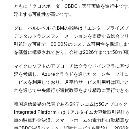
ともに「クロスボーダーCBDC」実証実験を進行中です
浮上する可能性が高いです。
グローバルレベルでIBMの戦略は「エンタープライズ
デジタルトランスフォーメーションを支援する総合ソリューシ
引処理が可能で、99.99%のシステム可用性を保証します。
を基盤に構築されており、会社は2026年までに50カ
マイクロソフトのアプローチはクラウドインフラに基づく「
況を考慮し、Azureクラウドを通じたターンキーソリ
ービスを利用しており、月平均サービス利用料は国ごとに
れを通じて中央銀行が通貨政策をより精緻に実行できる
韓国通信業界の代表であるSKテレコムは5Gとブロックチ
Integrated Platform」はリアルタイム大
車の駐車料金決済、スマートホームの電力料自動精算など
車CBDC決済システム」試験サービスを開始し、202