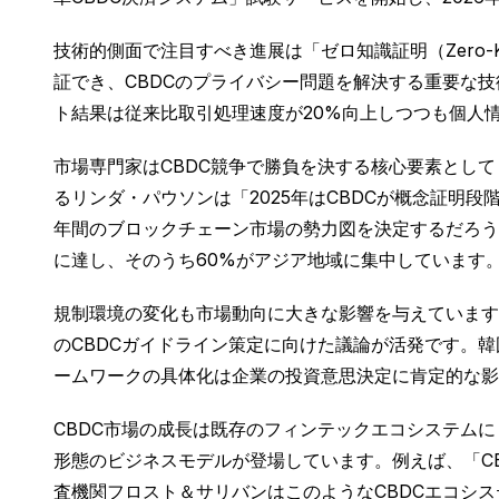
技術的側面で注目すべき進展は「ゼロ知識証明（Zero-K
証でき、CBDCのプライバシー問題を解決する重要な
ト結果は従来比取引処理速度が20%向上しつつも個人
市場専門家はCBDC競争で勝負を決する核心要素とし
るリンダ・パウソンは「2025年はCBDCが概念証明
年間のブロックチェーン市場の勢力図を決定するだろう」
に達し、そのうち60%がアジア地域に集中しています
規制環境の変化も市場動向に大きな影響を与えています。欧州
のCBDCガイドライン策定に向けた議論が活発です。韓
ームワークの具体化は企業の投資意思決定に肯定的な影
CBDC市場の成長は既存のフィンテックエコシステム
形態のビジネスモデルが登場しています。例えば、「CB
査機関フロスト＆サリバンはこのようなCBDCエコシス