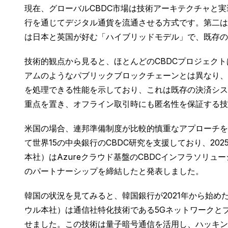
現在、グローバルCBDC市場は技術アーキテクチャと
行を通じてデジタル通貨を流通させる方式です。第二は
は日本と英国が好む「ハイブリッドモデル」で、既存の
技術的観点から見ると、ほとんどのCBDCプロジェクトは許
アムのようなパブリックブロックチェーンとは異なり、
を処理できる性能を示しており、これは既存の決済シス
重点を置き、オフライン取引時にも匿名性を保証する技
米国の場合、連邦準備制度が比較的慎重なアプローチを見せて
て世界15の中央銀行のCBDC研究を支援しており、2
本社）はAzureクラウド基盤のCBDCインフラソリュ
のパートナーシップを締結したと発表しました。
韓国の状況を見てみると、韓国銀行が2021年から始め
ウル本社）は通信社特化技術である5Gネットワークとブロック
せました。この技術は量子暗号通信を活用し、ハッキン