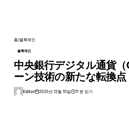
홈
/
블록체인
블록체인
中央銀行デジタル通貨（C
ーン技術の新たな転換点
Editor
2025년 12월 10일
11 분 읽기