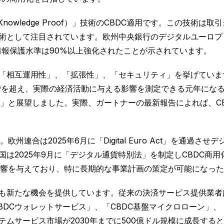
nowledge Proof）」技術のCBDC適用です。この技
技術として注目されています。欧州中央銀行のデジタルユーロ
情報保護水準は90%以上強化されたことが示されています。
て「相互運用性」、「拡張性」、「セキュリティ」を挙げてい
段階を超え、実際の経済活動に与える影響を測定できる元年にな
と展望しました。実際、ガートナーの最新報告によれば、CBDC
。
連合は2025年6月に「Digital Euro Act」を通過
国は2025年9月に「デジタル通貨特別法」を制定しCBDC商
響を与えており、特に長期的な事業計画の策定が可能になった
にも新たな機会を提供しています。従来の決済サービス提供業者
DCウォレットサービス」、「CBDC基盤マイクロローン」、
テムサービス市場が2030年までに500億ドル規模に成長する