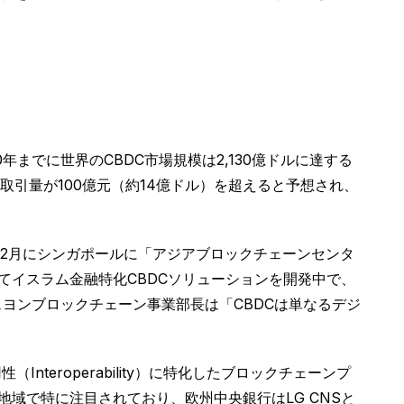
までに世界のCBDC市場規模は2,130億ドルに達する
取引量が100億元（約14億ドル）を超えると予想され、
12月にシンガポールに「アジアブロックチェーンセンタ
てイスラム金融特化CBDCソリューションを開発中で、
ヨンブロックチェーン事業部長は「CBDCは単なるデジ
teroperability）に特化したブロックチェーンプ
域で特に注目されており、欧州中央銀行はLG CNSと