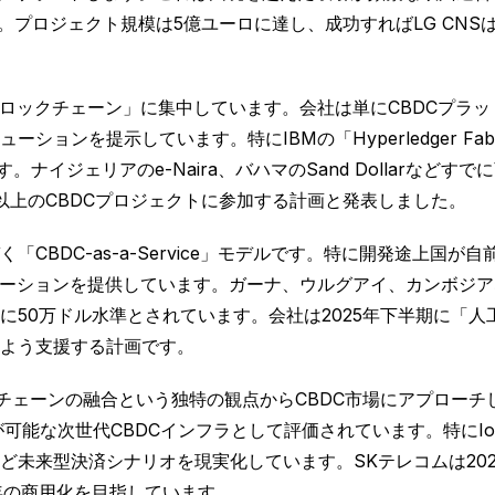
。プロジェクト規模は5億ユーロに達し、成功すればLG CNS
ブロックチェーン」に集中しています。会社は単にCBDCプラ
ョンを提示しています。特にIBMの「Hyperledger Fab
ナイジェリアのe-Naira、バハマのSand Dollarなどす
国以上のCBDCプロジェクトに参加する計画と発表しました。
CBDC-as-a-Service」モデルです。特に開発途上国
ューションを提供しています。ガーナ、ウルグアイ、カンボジア
50万ドル水準とされています。会社は2025年下半期に「人
よう支援する計画です。
ェーンの融合という独特の観点からCBDC市場にアプローチしていま
容量取引処理が可能な次世代CBDCインフラとして評価されています。
未来型決済シナリオを現実化しています。SKテレコムは202
6年の商用化を目指しています。