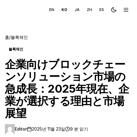
EN
KO
JA
ZH
ES
Toggle the
메뉴 
홈
/
블록체인
블록체인
企業向けブロックチェー
ンソリューション市場の
急成長：2025年現在、企
業が選択する理由と市場
展望
Editor
2025년 11월 23일
9 분 읽기