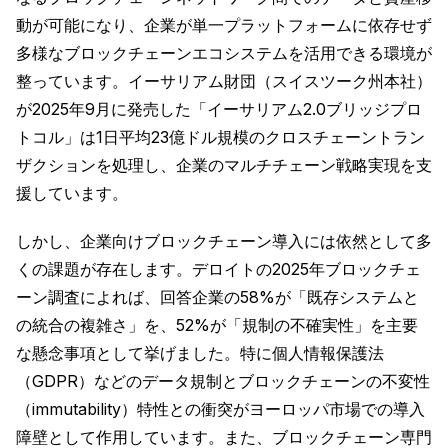
動が可能になり、企業が単一プラットフォームに依存せず
多様なブロックチェーンエコシステムを活用できる環境が
整っています。イーサリアム財団（スイスツーク州本社）
が2025年9月に発売した「イーサリアム2.0ブリッジプロ
トコル」は1日平均23億ドル規模のクロスチェーントラン
ザクションを処理し、企業のマルチチェーン戦略実現を支
援しています。
しかし、企業向けブロックチェーン導入には依然として多
くの課題が存在します。デロイトの2025年ブロックチェ
ーン調査によれば、回答企業の58%が「既存システムと
の統合の複雑さ」を、52%が「規制の不確実性」を主要
な懸念事項として挙げました。特に個人情報保護法
（GDPR）などのデータ規制とブロックチェーンの不変性
（immutability）特性との衝突がヨーロッパ市場での導入
障壁として作用しています。また、ブロックチェーン専門