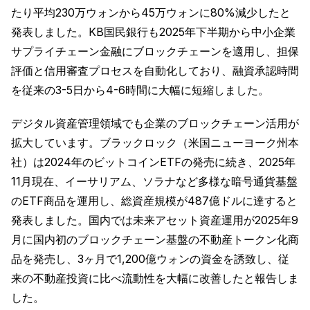
たり平均230万ウォンから45万ウォンに80%減少したと
発表しました。KB国民銀行も2025年下半期から中小企業
サプライチェーン金融にブロックチェーンを適用し、担保
評価と信用審査プロセスを自動化しており、融資承認時間
を従来の3-5日から4-6時間に大幅に短縮しました。
デジタル資産管理領域でも企業のブロックチェーン活用が
拡大しています。ブラックロック（米国ニューヨーク州本
社）は2024年のビットコインETFの発売に続き、2025年
11月現在、イーサリアム、ソラナなど多様な暗号通貨基盤
のETF商品を運用し、総資産規模が487億ドルに達すると
発表しました。国内では未来アセット資産運用が2025年9
月に国内初のブロックチェーン基盤の不動産トークン化商
品を発売し、3ヶ月で1,200億ウォンの資金を誘致し、従
来の不動産投資に比べ流動性を大幅に改善したと報告しま
した。