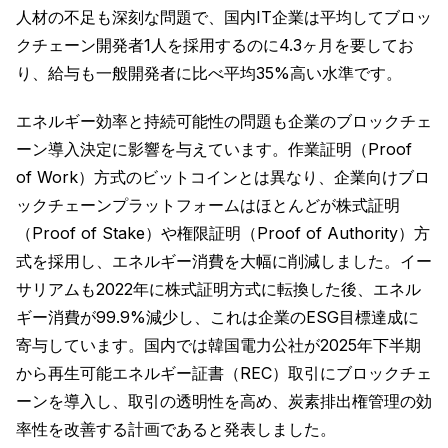
人材の不足も深刻な問題で、国内IT企業は平均してブロッ
クチェーン開発者1人を採用するのに4.3ヶ月を要してお
り、給与も一般開発者に比べ平均35%高い水準です。
エネルギー効率と持続可能性の問題も企業のブロックチェ
ーン導入決定に影響を与えています。作業証明（Proof
of Work）方式のビットコインとは異なり、企業向けブロ
ックチェーンプラットフォームはほとんどが株式証明
（Proof of Stake）や権限証明（Proof of Authority）方
式を採用し、エネルギー消費を大幅に削減しました。イー
サリアムも2022年に株式証明方式に転換した後、エネル
ギー消費が99.9%減少し、これは企業のESG目標達成に
寄与しています。国内では韓国電力公社が2025年下半期
から再生可能エネルギー証書（REC）取引にブロックチェ
ーンを導入し、取引の透明性を高め、炭素排出権管理の効
率性を改善する計画であると発表しました。