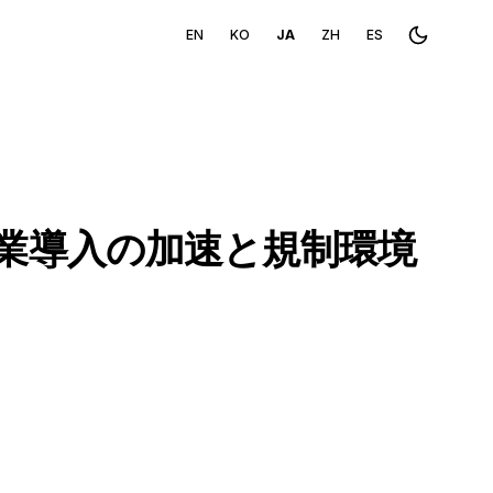
EN
KO
JA
ZH
ES
Toggle th
企業導入の加速と規制環境