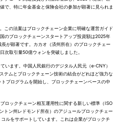
た数値で、特に年金基金と保険会社の参加が顕著に見られま
す。この法案はブロックチェーン企業に明確な運営ガイド
のブロックチェーンスタートアップ投資額は2025年
業の成長が顕著です。カカオ（済州所在）のブロックチェー
日次取引量50億ウォンを突破しました。
ています。中国人民銀行のデジタル人民元（e-CNY）
システムとブロックチェーン技術の結合がどれほど強力な
ットプログラムを開始し、ブロックチェーンベースの中
にブロックチェーン相互運用性に関する新しい標準（ISO
シントン州レドモンド所在）のアジュールブロックチェー
トコルをサポートしています。これは企業がブロックチ