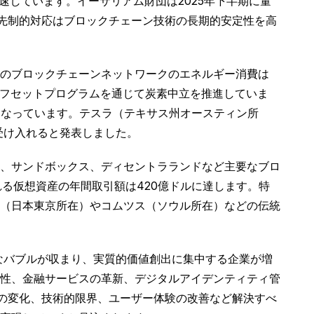
入を加速しています。イーサリアム財団は2025年下半期に量
な先制的対応はブロックチェーン技術の長期的安定性を高
体のブロックチェーンネットワークのエネルギー消費は
ンオフセットプログラムを通じて炭素中立を推進していま
となっています。テスラ（テキサス州オースティン所
受け入れると発表しました。
、サンドボックス、ディセントラランドなど主要なブロ
れる仮想資産の年間取引額は420億ドルに達します。特
（日本東京所在）やコムツス（ソウル所在）などの伝統
なバブルが収まり、実質的価値創出に集中する企業が増
性、金融サービスの革新、デジタルアイデンティティ管
境の変化、技術的限界、ユーザー体験の改善など解決すべ