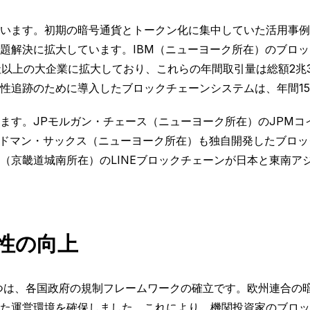
います。初期の暗号通貨とトークン化に集中していた活用事例
題解決に拡大しています。IBM（ニューヨーク所在）のブロ
0社以上の大企業に拡大しており、これらの年間取引量は総額2兆
性追跡のために導入したブロックチェーンシステムは、年間1
す。JPモルガン・チェース（ニューヨーク所在）のJPMコイ
ルドマン・サックス（ニューヨーク所在）も独自開発したブロッ
京畿道城南所在）のLINEブロックチェーンが日本と東南アジ
性の向上
つは、各国政府の規制フレームワークの確立です。欧州連合の暗号
た運営環境を確保しました。これにより、機関投資家のブロック