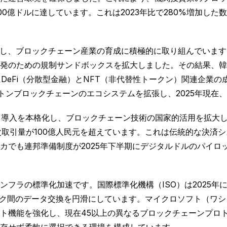
00億ドルに達しています。これは2023年比で280%増加し
制定し、ブロックチェーン産業の育成に積極的に取り組んでいま
発のための規制サンドボックスを拡大しました。その結果、韓国
特にDeFi（分散型金融）とNFT（非代替性トークン）関連企
トンブロックチェーンのエコシステムを拡張し、2025年現在、
C）導入を本格化し、ブロックチェーン技術の国家的活用を拡大し
次取引量が100億人民元を超えています。これは伝統的な決済
カでも連邦準備制度が2025年下半期にデジタルドルのパイロ
フラの標準化加速です。国際標準化機構（ISO）は2025年
ワーク間のデータ交換を円滑にしています。マイクロソフト（ワ
ト機能を強化し、現在45以上の異なるブロックチェーンプロ