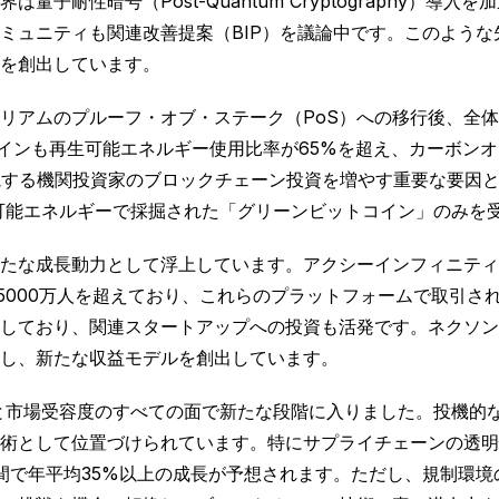
耐性暗号（Post-Quantum Cryptography）導
ミュニティも関連改善提案（BIP）を議論中です。このよう
を創出しています。
リアムのプルーフ・オブ・ステーク（PoS）への移行後、全
ットコインも再生可能エネルギー使用比率が65%を超え、カーボ
視する機関投資家のブロックチェーン投資を増やす重要な要因
生可能エネルギーで採掘された「グリーンビットコイン」のみを
たな成長動力として浮上しています。アクシーインフィニティ
億5000万人を超えており、これらのプラットフォームで取引さ
しており、関連スタートアップへの投資も活発です。ネクソン
し、新たな収益モデルを創出しています。
度と市場受容度のすべての面で新たな段階に入りました。投機的
術として位置づけられています。特にサプライチェーンの透明
間で年平均35%以上の成長が予想されます。ただし、規制環