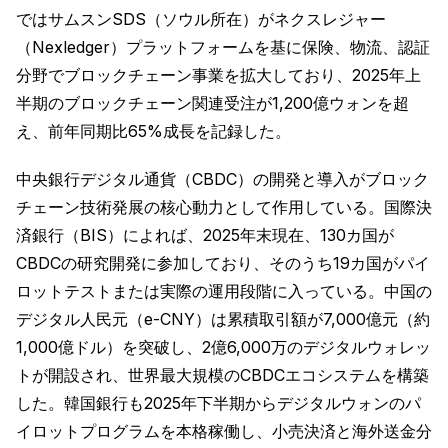
ではサムスンSDS（ソウル所在）がネクスレジャー
（Nexledger）プラットフォームを基に保険、物流、認証
分野でブロックチェーン事業を拡大しており、2025年上
半期のブロックチェーン関連受注が1,200億ウォンを超
え、前年同期比65%成長を記録した。
中央銀行デジタル通貨（CBDC）の開発と導入がブロック
チェーン技術発展の核心動力として作用している。国際決
済銀行（BIS）によれば、2025年末現在、130カ国が
CBDCの研究開発に参加しており、そのうち19カ国がパイ
ロットテストまたは実際の運用段階に入っている。中国の
デジタル人民元（e-CNY）は累積取引額が7,000億元（約
1,000億ドル）を突破し、2億6,000万のデジタルウォレッ
トが開設され、世界最大規模のCBDCエコシステムを構築
した。韓国銀行も2025年下半期からデジタルウォンのパ
イロットプログラムを本格稼働し、小売決済と海外送金分