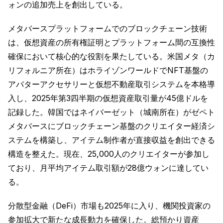
ォンの追加売上を創出している。
メタバースプラットフォームでのブロックチェーン技術
は、仮想資産の所有権証明とプラットフォーム間の互換性
確保において核心的な役割を果たしている。米国メタ（カ
リフォルニア所在）はホライゾンワールドでNFT基盤の
アバターアクセサリーと仮想不動産取引システムを本格導
入し、2025年第3四半期の仮想資産取引量が45億ドルを
記録した。韓国ではネイバーゼット（城南所在）がゼペト
メタバースにブロックチェーン基盤のクリエイター経済シ
ステムを構築し、アイテム制作者が直接収益を創出できる
構造を整えた。現在、25,000人のクリエイターが参加し
ており、月平均アイテム取引額が28億ウォンに達してい
る。
分散型金融（DeFi）市場も2025年に入り、機関投資家の
参加拡大で新たな成長動力を確保した。総預かり資産