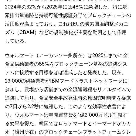
2024年の32%から2025年には48%に急増した。特に炭
素排出量追跡と持続可能性認証分野でブロックチェーンの
活用度が高まっており、これはEUの炭素国境調整メカニ
ズム（CBAM）などの規制強化が主要な動因として作用
している。
ウォルマート（アーカンソー州所在）は2025年までに全
食品供給業者の85%をブロックチェーン基盤の追跡シス
テムに接続する目標をほぼ達成したと発表した。現在、
23,000の供給業者がIBMフードトラストネットワークに
参加し、農場から店舗までの全流通過程をリアルタイムで
追跡しており、食品安全事故発生時の原因究明時間を従来
の7日から2.2秒に短縮した。このような効率性改善によ
り、ウォルマートは年間運営費を1億2,000万ドル削減す
る効果を得た。韓国ではロッテマートとイーマートがカカ
オ（済州所在）のブロックチェーンプラットフォームクレ