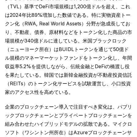
（TVL）基準でDeFi市場規模は1,200億ドルを超え、これ
は2024年比89%増加した数値である。特に実物資産トー
クン化（RWA, Real World Assets）分野が急成長してお
り、不動産、債券、原材料などをトークン化した商品の市
場規模が340億ドルに達している。米国ブラックロック
（ニューヨーク所在）はBUIDLトークンを通じて50億ド
ル規模のマネーマーケットファンドをトークン化し、年間
収益率5.2%を提供しながら、伝統金融とDeFiの橋渡し役
を果たしている。韓国では新韓金融投資が不動産投資信託
（REITs）のトークン化サービスを試験運営し、小口投資
家のアクセス性を高めている。
企業のブロックチェーン導入で注目すべき変化は、パブリ
ックブロックチェーンとプライベートブロックチェーンを
組み合わせたハイブリッドモデルの拡散である。マイクロ
ソフト（ワシントン州所在）はAzureブロックチェーンサ