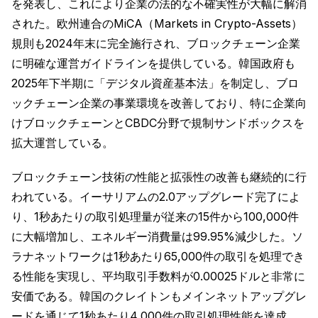
を発表し、これにより企業の法的な不確実性が大幅に解消
された。欧州連合のMiCA（Markets in Crypto-Assets）
規則も2024年末に完全施行され、ブロックチェーン企業
に明確な運営ガイドラインを提供している。韓国政府も
2025年下半期に「デジタル資産基本法」を制定し、ブロ
ックチェーン企業の事業環境を改善しており、特に企業向
けブロックチェーンとCBDC分野で規制サンドボックスを
拡大運営している。
ブロックチェーン技術の性能と拡張性の改善も継続的に行
われている。イーサリアムの2.0アップグレード完了によ
り、1秒あたりの取引処理量が従来の15件から100,000件
に大幅増加し、エネルギー消費量は99.95%減少した。ソ
ラナネットワークは1秒あたり65,000件の取引を処理でき
る性能を実現し、平均取引手数料が0.00025ドルと非常に
安価である。韓国のクレイトンもメインネットアップグレ
ードを通じて1秒あたり4,000件の取引処理性能を達成