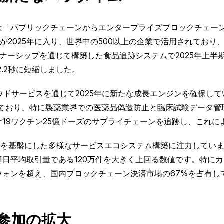
は「パブリックチェーンからエンタープライズブロックチェーンへ
リューションが2025年に入り、世界中の500以上の企業で活用さ
ナーシップを通じて構築した食品追跡システムで2025年上半期
.2秒に短縮しました。
ラウドサービスを通じて2025年に新たな成長エンジンを確保
されており、特に製薬業界での医薬品偽造防止と臨床試験データ
ナ19ワクチン25億ドーズのサプライチェーンを追跡し、これに
クチェーンを基盤にした多様なサービスエコシステム構築に注力して
の1日平均取引量である120万件を大きく上回る数値です。特に
兆ウォンを超え、国内ブロックチェーン決済市場の67%を占有し
参加の拡大