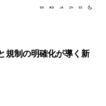
EN
KO
JA
ZH
ES
Toggle th
入と規制の明確化が導く新