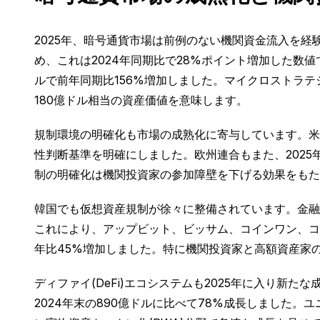
2025年、暗号通貨市場は前例のない機関資金流入を経験
め、これは2024年同期比で28%ポイント増加した数値
ルで前年同期比156%増加しました。マイクロストラテジー
180億ドル相当の資産価値を意味します。
規制環境の明確化も市場の成熟化に寄与しています。米国
性判断基準を明確にしました。欧州連合もまた、2025
制の明確化は機関投資家の参加障壁を下げる効果をもたら
韓国でも仮想資産規制が徐々に整備されています。金融
これにより、アップビット、ビッサム、コインワン、コビ
年比45%増加しました。特に機関投資家と高額資産家
ディファイ(DeFi)エコシステムも2025年に入り新たな
2024年末の890億ドルに比べて78%成長しました。ユ