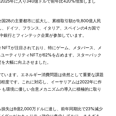
2025年に入り340億ドルで前年比420%増加しまし
全国28の主要都市に拡大し、累積取引額が9,800億人民
開始し、ドイツ、フランス、イタリア、スペインの4カ国で
市中銀行とフィンテック企業が参加しています。
ィNFTが注目されており、特にゲーム、メタバース、メ
ちユーティリティNFTが62%を占めます。スターバック
誠度を大幅に向上させました。
ています。エネルギー消費問題は依然として重要な課題
同程度です。これに対応し、イーサリアムは2022年に作
ェクトも環境に優しい合意メカニズムの導入に積極的に取り
失は8億2,000万ドルに達し、前年同期比で23%減少