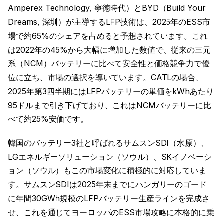
Amperex Technology, 寧徳時代）とBYD（Build Your
Dreams, 深圳）が主導するLFP技術は、2025年のESS市
場で約65%のシェアを占めると予想されています。これ
は2022年の45%から大幅に増加した数値で、従来の三元
系（NCM）バッテリーに比べて安全性と価格競争力で優
位に立ち、市場の選択を導いています。CATLの場合、
2025年第3四半期にはLFPバッテリーの単価をkWhあたり
95ドルまで引き下げており、これはNCMバッテリーに比
べて約25%安価です。
韓国のバッテリー3社と呼ばれるサムスンSDI（水原）、
LGエネルギーソリューション（ソウル）、SKイノベーシ
ョン（ソウル）もこの市場変化に積極的に対応していま
す。サムスンSDIは2025年末までにハンガリーのゴード
に年間30GWh規模のLFPバッテリー生産ラインを完成さ
せ、これを通じてヨーロッパのESS市場攻略に本格的に乗