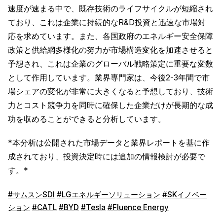
速度が速まる中で、既存技術のライフサイクルが短縮され
ており、これは企業に持続的なR&D投資と迅速な市場対
応を求めています。また、各国政府のエネルギー安全保障
政策と供給網多様化の努力が市場構造変化を加速させると
予想され、これは企業のグローバル戦略策定に重要な変数
として作用しています。業界専門家は、今後2-3年間で市
場シェアの変化が非常に大きくなると予想しており、技術
力とコスト競争力を同時に確保した企業だけが長期的な成
功を収めることができると分析しています。
*本分析は公開された市場データと業界レポートを基に作
成されており、投資決定時には追加の情報検討が必要で
す。*
#サムスンSDI
#LGエネルギーソリューション
#SKイノベー
ション
#CATL
#BYD
#Tesla
#Fluence Energy