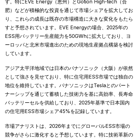
す。特にEVE Energy（恵州）とGotion High-tech（合
肥）などが積極的な投資を通じて市場シェアを拡大してお
り、これらの成長は既存の市場構造に大きな変化をもたら
すと予想されています。EVE Energyの場合、2025年の
ESS用バッテリー生産能力を50GWhに拡大しており、ヨ
ーロッパと北米市場進出のための現地生産拠点構築を検討
しています。
アジア太平洋地域では日本のパナソニック（大阪）が依然
として強さを見せており、特に住宅用ESS市場では独自の
地位を維持しています。パナソニックはTeslaとのパート
ナーシップを通じて蓄積した技術力を基に高効率、長寿命
バッテリーセルを供給しており、2025年基準で日本国内
の住宅用ESS市場シェア45%を記録しています。
市場アナリストは、2026年までにグローバルESS市場の
競争がさらに激化すると予想しています。特に技術革新の