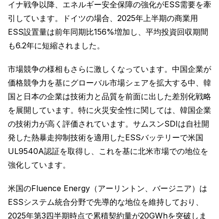
イナ戦争以降、エネルギー安全保障の強化がESS需要を牽
引しています。ドイツの場合、2025年上半期の商業用
ESS設置量は前年同期比156%増加し、平均投資回収期間
も6.2年に短縮されました。
市場競争の様相もさらに激しくなっています。中国企業が
価格競争力を基にグローバル市場シェアを拡大する中、韓
国と日本の企業は技術力と品質を前面に出した差別化戦略
を展開しています。特に火災安全性に関しては、韓国企業
の技術力が高く評価されています。サムスンSDIは自社開
発した熱暴走抑制技術を適用したESSバッテリーで米国
UL9540A認証を取得し、これを基に北米市場での地位を
強化しています。
米国のFluence Energy（アーリントン、バージニア）は
ESSシステム統合分野で先導的な地位を維持しており、
2025年第3四半期時点で累積契約量が20GWhを突破しま