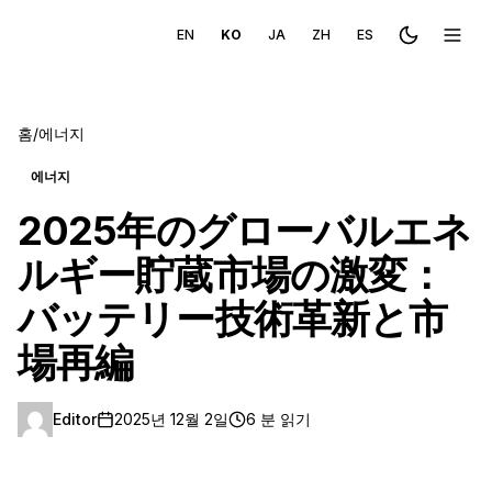
EN
KO
JA
ZH
ES
Toggle the
메뉴 
홈
/
에너지
에너지
2025年のグローバルエネ
ルギー貯蔵市場の激変：
バッテリー技術革新と市
場再編
Editor
2025년 12월 2일
6 분 읽기