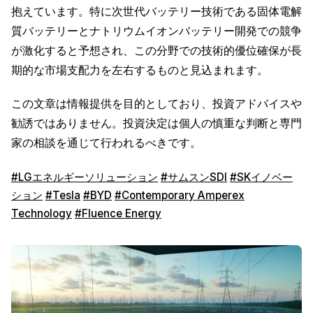
抱えています。特に次世代バッテリー技術である固体電解
質バッテリーとナトリウムイオンバッテリー開発での競争
が激化すると予想され、この分野での技術的優位確保が長
期的な市場支配力を左右するものと見込まれます。
この文章は情報提供を目的としており、投資アドバイスや
勧誘ではありません。投資決定は個人の慎重な判断と専門
家の相談を通じて行われるべきです。
#LGエネルギーソリューション
#サムスンSDI
#SKイノベー
ション
#Tesla
#BYD
#Contemporary Amperex
Technology
#Fluence Energy