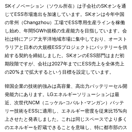
SKイノベーション（ソウル所在）は子会社のSKオンを通
じてESS市場進出を加速しています。SKオンは今年中国
の常州（Changzhou）工場でESS専用生産ラインを稼働
し始め、年間5GWh規模の生産能力を目指しています。会
社は特にアジア太平洋地域市場に集中しており、オースト
ラリアと日本の大規模ESSプロジェクトにバッテリーを供
給する契約を締結しました。SKオンのESS部門はまだ初
期段階ですが、会社は2027年までにESS売上を全体売上
の20%まで拡大するという目標を設定しています。
韓国企業の技術的強みは高容量、高出力バッテリーセル開
発能力にあります。LGエネルギーソリューションは最
近、次世代NCM（ニッケル-コバルト-マンガン）バッテ
リー技術をESSに適用し、エネルギー密度を従来比15%向
上させたと発表しました。これは同じスペースでより多く
のエネルギーを貯蔵できることを意味し、特に都市部のス