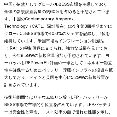
中国が依然としてグローバルBESS市場を主導しており、
全体の新規設置容量の約60%を占めると予想されていま
す。中国のContemporary Amperex
Technology（CATL、深圳所在）は今年第3四半期までに
グローバルBESS市場で40.6%のシェアを記録し、1位を
維持しています。米国市場もインフレーション削減法
（IRA）の税制優遇に支えられ、強力な成長を見せてお
り、今年8.5GWの新規容量追加が予想されています。ヨ
ーロッパもREPowerEU計画の一環としてエネルギー独立
性を確保するためにバッテリー貯蔵インフラへの投資を拡
大しており、ドイツと英国を中心に5.2GWの新規設置が
計画されています。
技術的側面ではリチウム鉄リン酸（LFP）バッテリーが
BESS市場で主導的な位置を占めています。LFPバッテリ
ーは安全性と寿命、コスト効率の面で優れた性能を示し、