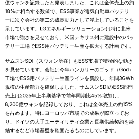
億ウォンを記録したと発表しました。これは全体売上の約
18%に相当する数値で、ESS事業が電気自動車バッテリ
ーに次ぐ会社の第二の成長動力として浮上していることを
示しています。LGエネルギーソリューションは特に北米
市場で強さを見せており、米国テキサス州に建設中のバッ
テリー工場でESS用バッテリー生産を拡大する計画です。
サムスンSDI（スウォン所在）もESS市場で積極的な動き
を見せています。会社は今年ハンガリーのゴッド（Göd）
工場でESS用バッテリー生産ラインを新設し、年間3GWh
規模の生産能力を確保しました。サムスンSDIのESS部門
売上は2025年上半期基準で前年同期比45%増加し、
8,200億ウォンを記録しており、これは全体売上の約15%
を占めます。特にヨーロッパ市場での成果が際立ってお
り、ドイツの大手ユーティリティ企業と長期供給契約を締
結するなど市場基盤を確固たるものにしています。