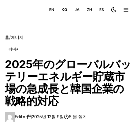
EN
KO
JA
ZH
ES
Toggle the
메뉴 
홈
/
에너지
에너지
2025年のグローバルバッ
テリーエネルギー貯蔵市
場の急成長と韓国企業の
戦略的対応
Editor
2025년 12월 9일
6 분 읽기