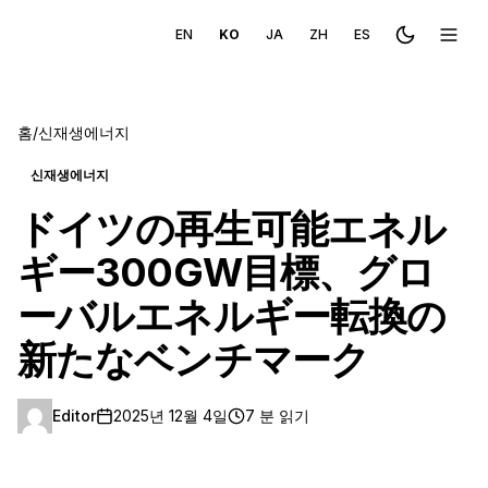
EN
KO
JA
ZH
ES
Toggle the
메뉴 
홈
/
신재생에너지
신재생에너지
ドイツの再生可能エネル
ギー300GW目標、グロ
ーバルエネルギー転換の
新たなベンチマーク
Editor
2025년 12월 4일
7 분 읽기