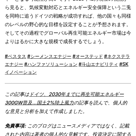
ら見ると、気候変動対応とエネルギー安全保障という二兎
を同時に追うドイツの戦略が成功すれば、他の国々も同様
のレベルの野心的な目標を設定することが予想されます。
そしてその過程でグローバル再生可能エネルギー市場は今
よりはるかに大きな規模で成長するでしょう。
#ベスタス
#シーメンスエナジー
#オーステッド
#ネクステラ
エナジー
#ハンファソリューション
#斗山エナビリティ
#SK
イノベーション
この記事は
ドイツ、2030年までに再生可能エネルギー
300GW普及…国土2%陸上風力
の記事を読んで、個人的
な意見と分析を加えて作成しました。
免責事項:
このブログはニュースメディアではなく、記載
された内容は著者の個人的な見解です。投資決定に関する