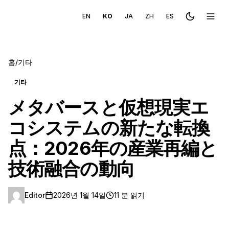
EN
KO
JA
ZH
ES
Toggle the
메뉴 
홈
/
기타
기타
メタバースと仮想現実エ
コシステムの新たな転換
点：2026年の産業再編と
技術融合の動向
Editor
2026년 1월 14일
11 분 읽기