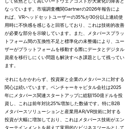
して依然として高いハードウェアコストが大衆化の障害と
なっています。市場調査機関Gartnerの2026年報告によ
れば、VRヘッドセットユーザーの35%が30分以上連続使
用時に不快感を感じると回答しており、これは技術的改善
が必要な部分を示唆しています。また、メタバースプラッ
トフォーム間の互換性不足と標準化の未整備により、ユー
ザーがプラットフォームを移動する際にデータとデジタル
資産を移行しにくい問題も解決すべき課題として残ってい
ます。
それにもかかわらず、投資家と企業のメタバースに対する
関心は続いています。ベンチャーキャピタル会社は2025
年にメタバース関連スタートアップに総額150億ドルを投
資し、これは前年対比25%増加した数値です。特にB2B
メタバースソリューションと産業用AR/VR技術に対する
投資が大幅に増加しており、これはメタバース技術がエン
ターテインメントを超えて実用的なビジネスツールとして