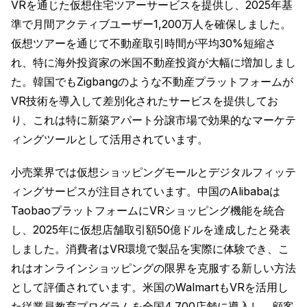
VRを通じた仮想住宅ツアーサービスを提供し、2025年基
準で月間アクティブユーザー1,200万人を確保しました。
仮想ツアーを通じて不動産取引時間が平均30%短縮さ
れ、特に海外投資家の米国不動産投資が大幅に増加しまし
た。韓国でもZigbangのような不動産プラットフォームが
VR技術を導入して差別化されたサービスを提供してお
り、これは特に新築アパート分譲市場で効果的なマーケテ
ィングツールとして活用されています。
小売業界では仮想ショッピングモールとデジタルフィッテ
ィングサービスが注目されています。中国のAlibabaは
TaobaoプラットフォームにVRショッピング機能を統合
し、2025年に仮想店舗取引額50億ドルを達成したと発表
しました。消費者はVR環境で製品を実際に体験でき、こ
れはオンラインショッピングの限界を克服する新しい方法
として評価されています。米国のWalmartもVRを活用し
た従業員教育プログラムを全国4,700店舗に導入し、顧客