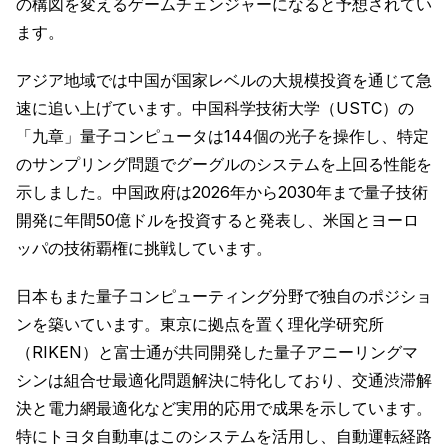
の構図を変えるゲームチェンジャーになると予想されてい
ます。
アジア地域では中国が国家レベルの大規模投資を通じて急
速に追い上げています。中国科学技術大学（USTC）の
「九章」量子コンピュータは144個の光子を操作し、特定
のサンプリング問題でグーグルのシステムを上回る性能を
示しました。中国政府は2026年から2030年まで量子技術
開発に年間50億ドルを投資すると発表し、米国とヨーロ
ッパの技術覇権に挑戦しています。
日本もまた量子コンピューティング分野で独自のポジショ
ンを築いています。東京に拠点を置く理化学研究所
（RIKEN）と富士通が共同開発した量子アニーリングマ
シンは組合せ最適化問題解決に特化しており、交通渋滞解
決と電力網最適化など実用的応用で成果を示しています。
特にトヨタ自動車はこのシステムを活用し、自動運転経路