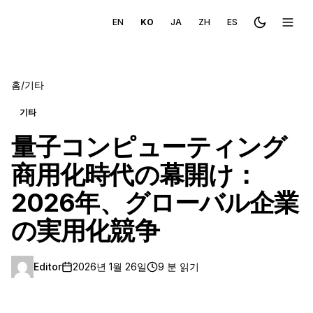
EN
KO
JA
ZH
ES
Toggle the
메뉴 
홈
/
기타
기타
量子コンピューティング
商用化時代の幕開け：
2026年、グローバル企業
の実用化競争
Editor
2026년 1월 26일
9 분 읽기