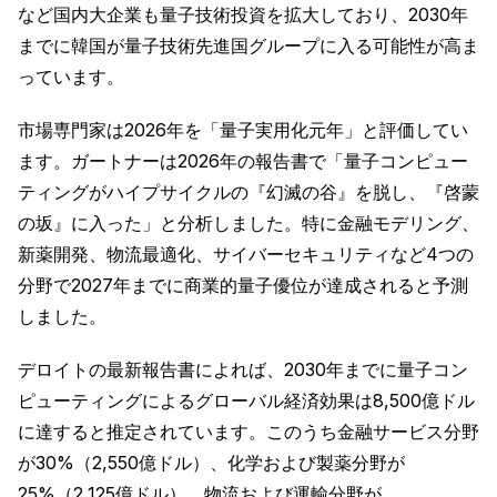
など国内大企業も量子技術投資を拡大しており、2030年
までに韓国が量子技術先進国グループに入る可能性が高ま
っています。
市場専門家は2026年を「量子実用化元年」と評価してい
ます。ガートナーは2026年の報告書で「量子コンピュー
ティングがハイプサイクルの『幻滅の谷』を脱し、『啓蒙
の坂』に入った」と分析しました。特に金融モデリング、
新薬開発、物流最適化、サイバーセキュリティなど4つの
分野で2027年までに商業的量子優位が達成されると予測
しました。
デロイトの最新報告書によれば、2030年までに量子コン
ピューティングによるグローバル経済効果は8,500億ドル
に達すると推定されています。このうち金融サービス分野
が30%（2,550億ドル）、化学および製薬分野が
25%（2,125億ドル）、物流および運輸分野が