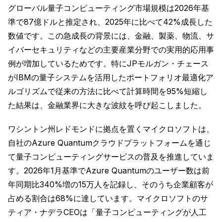
グローバル量子コンピューティング市場規模は2026年基
準で87億ドルと推定され、2025年に比べて42%成長した
数値です。この急成長の背景には、金融、製薬、物流、サ
イバーセキュリティなどの主要産業分野での実用的応用事
例が増加しているためです。特にJPモルガン・チェース
がIBMの量子システムを活用したポートフォリオ最適化ア
ルゴリズムで従来の方法に比べて計算時間を95%短縮し
た結果は、金融業界に大きな波紋を呼び起こしました。
ワシントン州レドモンドに拠点を置くマイクロソフトは、
自社のAzure Quantumクラウドプラットフォームを通じ
て量子コンピューティングサービスの普及を推進していま
す。2026年1月基準でAzure Quantumのユーザー数は前
年同期比340%増の15万人を記録し、そのうち企業顧客が
占める割合は68%に達しています。マイクロソフトのサ
ティア・ナデラCEOは「量子コンピューティングが人工