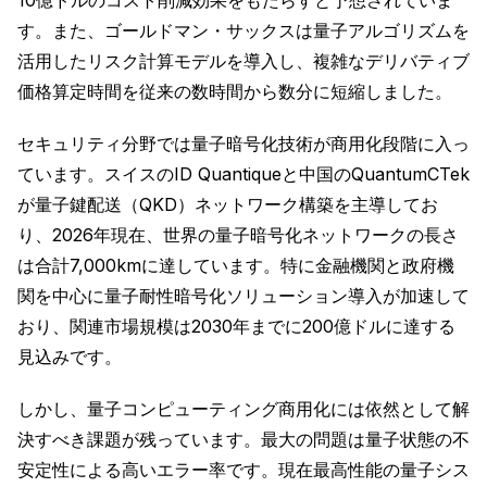
10億ドルのコスト削減効果をもたらすと予想されていま
す。また、ゴールドマン・サックスは量子アルゴリズムを
活用したリスク計算モデルを導入し、複雑なデリバティブ
価格算定時間を従来の数時間から数分に短縮しました。
セキュリティ分野では量子暗号化技術が商用化段階に入っ
ています。スイスのID Quantiqueと中国のQuantumCTek
が量子鍵配送（QKD）ネットワーク構築を主導してお
り、2026年現在、世界の量子暗号化ネットワークの長さ
は合計7,000kmに達しています。特に金融機関と政府機
関を中心に量子耐性暗号化ソリューション導入が加速して
おり、関連市場規模は2030年までに200億ドルに達する
見込みです。
しかし、量子コンピューティング商用化には依然として解
決すべき課題が残っています。最大の問題は量子状態の不
安定性による高いエラー率です。現在最高性能の量子シス