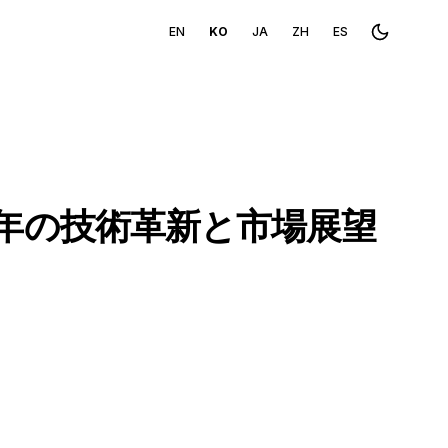
EN
KO
JA
ZH
ES
Toggle th
5年の技術革新と市場展望