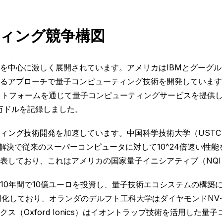
ィング競争構図
を中心に激しく展開されています。アメリカはIBMとグーグ
アプローチで量子コンピューティング技術を開発しています。マイ
ウドプラットフォームを通じて量子コンピューティングサービスを提
万ドルを記録しました。
ング技術開発を加速しています。中国科学技術大学（USTC）
定問題解決で従来のスーパーコンピュータに対して10^24倍速い性
と発表しており、これはアメリカの国家量子イニシアティブ（NQ
10年間で10億ユーロを投資し、量子技術エコシステムの構築
用化しており、オランダのデルフト工科大学はダイヤモンドN
（Oxford Ionics）はイオントラップ技術を活用した量