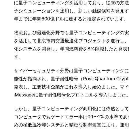
に量子コンピューティングを活用しており、従来の方法
子シミュレーションを適用し、新しい触媒候補を発見す
年までに年間600億ドルに達すると推定されています。
物流および最適化分野でも量子コンピューティングの実
を活用して北京市内交通最適化プロジェクトを進行し、
化システムを開発し、年間燃料費を8%削減したと発表
す。
サイバーセキュリティ分野は量子コンピューティングに
能性が指摘され、量子耐性暗号（Post-Quantum C
発表し、主要技術企業がこれを導入し始めました。マイク
iMessageに量子耐性暗号化プロトコルを導入しました
しかし、量子コンピューティング商用化には依然として
コンピュータでもゲートエラー率は0.1〜1%の水準で
めの極低温冷却システムと精密な制御装置により、運用コ