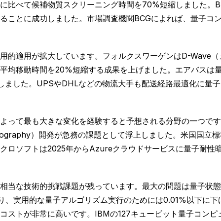
に比べて候補物質スクリーニング時間を70%短縮しました。B
ることに成功しました。市場調査機関BCGによれば、量子コン
用的適用が拡大しています。フォルクスワーゲンはD-Wave
平均移動時間を20%短縮する成果を上げました。エアバスは
しました。UPSやDHLなどの物流大手も配送経路最適化に量
よって最も大きな変化を経験すると予想される分野の一つです
ryptography）開発が急務の課題として浮上しました。米国国
ロソフトは2025年からAzureクラウドサービスに量子耐
。
相当な技術的挑戦課題が残っています。最大の問題は量子状態
あり、実用的な量子アルゴリズム実行のためには0.01%以下
ストが非常に高いです。IBMの127キュービット量子コンピュ