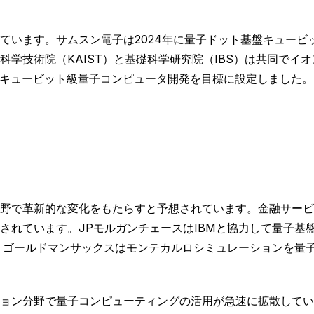
います。サムスン電子は2024年に量子ドット基盤キュービッ
学技術院（KAIST）と基礎科学研究院（IBS）は共同でイ
00キュービット級量子コンピュータ開発を目標に設定しました。SK
野で革新的な変化をもたらすと予想されています。金融サービ
されています。JPモルガンチェースはIBMと協力して量子基
。ゴールドマンサックスはモンテカルロシミュレーションを量
ョン分野で量子コンピューティングの活用が急速に拡散してい