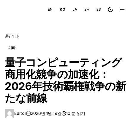
EN
KO
JA
ZH
ES
Toggle the
메뉴 
홈
/
기타
기타
量子コンピューティング
商用化競争の加速化：
2026年技術覇権戦争の新
たな前線
Editor
2026년 1월 19일
10 분 읽기