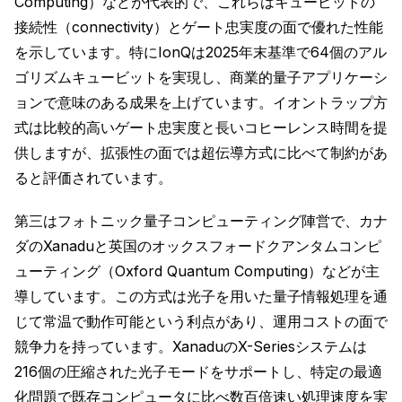
Computing）などが代表的で、これらはキュービットの
接続性（connectivity）とゲート忠実度の面で優れた性能
を示しています。特にIonQは2025年末基準で64個のアル
ゴリズムキュービットを実現し、商業的量子アプリケーシ
ョンで意味のある成果を上げています。イオントラップ方
式は比較的高いゲート忠実度と長いコヒーレンス時間を提
供しますが、拡張性の面では超伝導方式に比べて制約があ
ると評価されています。
第三はフォトニック量子コンピューティング陣営で、カナ
ダのXanaduと英国のオックスフォードクアンタムコンピ
ューティング（Oxford Quantum Computing）などが主
導しています。この方式は光子を用いた量子情報処理を通
じて常温で動作可能という利点があり、運用コストの面で
競争力を持っています。XanaduのX-Seriesシステムは
216個の圧縮された光子モードをサポートし、特定の最適
化問題で既存コンピュータに比べ数百倍速い処理速度を実