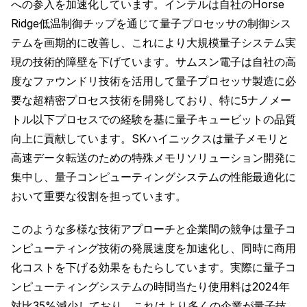
への参入を加速化しています。インテルは自社のHorse
Ridge低温制御チップを通じて量子プロセッサの制御シス
テムを画期的に改善し、これにより大規模量子システム実
現の技術的障壁を下げています。サムスン電子は自社の高
度なファウンドリ技術を活用して量子プロセッサ製造に必
要な超精密プロセス技術を開発しており、特に5ナノメー
トル以下プロセスでの経験を基に量子キュービットの品質
向上に貢献しています。SKハイニックスは量子メモリと
高速データ転送のための特殊メモリソリューション開発に
集中し、量子コンピューティングシステムの性能最適化に
おいて重要な役割を担っています。
このような多様な技術アプローチと企業間の競争は量子コ
ンピューティング技術の発展速度を加速化し、同時に商用
化コストを下げる効果をもたらしています。実際に量子コ
ンピューティングシステムの時間当たり使用料は2024年
対比35%減少しており、これはより多くの企業が量子技