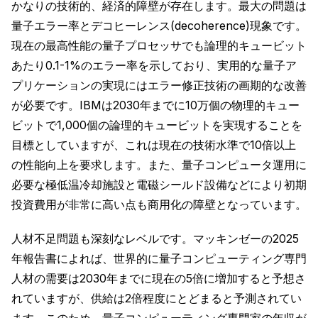
かなりの技術的、経済的障壁が存在します。最大の問題は
量子エラー率とデコヒーレンス(decoherence)現象です。
現在の最高性能の量子プロセッサでも論理的キュービット
あたり0.1-1%のエラー率を示しており、実用的な量子ア
プリケーションの実現にはエラー修正技術の画期的な改善
が必要です。IBMは2030年までに10万個の物理的キュー
ビットで1,000個の論理的キュービットを実現することを
目標としていますが、これは現在の技術水準で10倍以上
の性能向上を要求します。また、量子コンピュータ運用に
必要な極低温冷却施設と電磁シールド設備などにより初期
投資費用が非常に高い点も商用化の障壁となっています。
人材不足問題も深刻なレベルです。マッキンゼーの2025
年報告書によれば、世界的に量子コンピューティング専門
人材の需要は2030年までに現在の5倍に増加すると予想さ
れていますが、供給は2倍程度にとどまると予測されてい
ます。このため、量子コンピューティング専門家の年収が