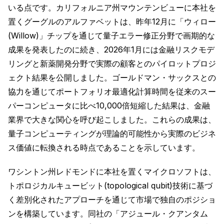
いる点です。カリフォルニア州マウンテンビューに本社を
置くグーグルのアルファベットは、昨年12月に「ウィロー
(Willow)」チップを通じて量子エラー修正分野で画期的な
成果を発表したのに続き、2026年1月には金融リスクモデ
リングと新薬開発分野で実際の顧客とのパイロットプロジ
ェクト結果を公開しました。ゴールドマン・サックスとの
協力を通じてポートフォリオ最適化計算時間を従来のスー
パーコンピュータに比べ10,000倍短縮した結果は、金融
業界で大きな関心を呼び起こしました。これらの成果は、
量子コンピューティングが理論的可能性から実際のビジネ
ス価値に転換される時点であることを示しています。
ワシントン州レドモンドに本社を置くマイクロソフトは、
トポロジカルキュービット(topological qubit)技術に基づ
く差別化されたアプローチを通じて市場で独自のポジショ
ンを構築しています。同社の「アジュール・クアンタム