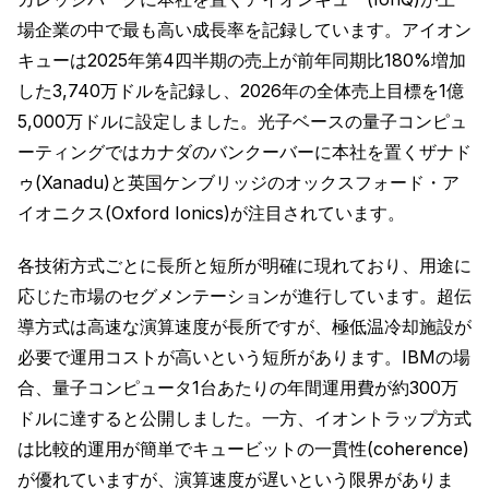
場企業の中で最も高い成長率を記録しています。アイオン
キューは2025年第4四半期の売上が前年同期比180%増加
した3,740万ドルを記録し、2026年の全体売上目標を1億
5,000万ドルに設定しました。光子ベースの量子コンピュ
ーティングではカナダのバンクーバーに本社を置くザナド
ゥ(Xanadu)と英国ケンブリッジのオックスフォード・ア
イオニクス(Oxford Ionics)が注目されています。
各技術方式ごとに長所と短所が明確に現れており、用途に
応じた市場のセグメンテーションが進行しています。超伝
導方式は高速な演算速度が長所ですが、極低温冷却施設が
必要で運用コストが高いという短所があります。IBMの場
合、量子コンピュータ1台あたりの年間運用費が約300万
ドルに達すると公開しました。一方、イオントラップ方式
は比較的運用が簡単でキュービットの一貫性(coherence)
が優れていますが、演算速度が遅いという限界がありま