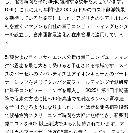
し、配送時間を平均2時間短縮する効果を見せています。
DHLはこれにより年間1億2,000万ドルのコスト削減効果
を期待していると発表しました。アメリカのシアトルに本
社を置くアマゾンも自社の量子コンピューティングセンタ
ーを設立し、倉庫運営最適化と在庫管理に適用していま
す。
製薬およびライフサイエンス分野は量子コンピューティン
グの恩恵を最も大きく受けると予想される領域です。スイ
スのバーゼルのノバルティスはアイオンキューとのパート
ナーシップを通じてタンパク質フォールディング予測研究
に量子コンピューティングを導入し、2025年第4四半期基
準で従来の方法に比べ10倍高速で複雑なタンパク質構造
を予測できるようになりました。これは新薬開発初期段階
で候補物質スクリーニング時間を大幅に短縮でき、新薬開
発コストを30%以上削減できると期待されています。ア
メリカのファイザーは2026年から量子コンピューティン