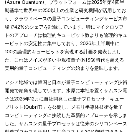
(Azure Quantum)」プラットフォームは2025年第4四半
期基準で世界中の250以上の企業と研究機関が活用してお
り、クラウドベースの量子コンピューティングサービス市
場で42%のシェアを記録しています。特にマイクロソフ
トのアプローチは物理的キュービット数よりも論理的キュ
ービットの安定性に集中しており、2026年上半期中に
100の論理的キュービットを実現する計画を発表しまし
た。これはノイズが多い中規模量子(NISQ)時代を超える
実用的量子コンピューティングの始まりを意味します。
アジア地域では韓国と日本が量子コンピューティング技術
開発で頭角を現しています。水原に本社を置くサムスン電
子は2025年12月に自社開発した量子プロセッサ「キュー
ブリット(QubriT)」を公開し、メモリ半導体技術を量子
コンピューティングに接続した革新的アプローチを示しま
した。サムスンの量子プロセッサは従来のシリコンベース
製造プロセスを活用して生産コストを30%削減できると