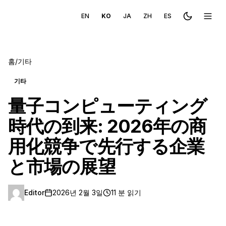
EN
KO
JA
ZH
ES
Toggle the
메뉴 
홈
/
기타
기타
量子コンピューティング
時代の到来: 2026年の商
用化競争で先行する企業
と市場の展望
Editor
2026년 2월 3일
11 분 읽기