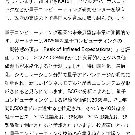
営しています。韓国でもKAIST、ソウル大学、ポスコテ
ックなどが量子コンピューティング研究センターを設立
し、政府の支援の下で専門人材育成に取り組んでいます。
量子コンピューティング産業の未来展望は非常に楽観的で
す。ガートナーは2025年を量子コンピューティングの
「期待感の頂点（Peak of Inflated Expectations）」と評
価しつつも、2027-2028年頃からは実質的なビジネス価
値創出が本格化すると予測しました。特に暗号化、最適
化、シミュレーション分野で量子アドバンテージが明確に
証明され、新しいビジネスモデルと産業エコシステムが形
成されると見られています。BCGの分析によれば、量子
コンピューティングによる経済的価値は2035年までに年
間8,500億ドルに達すると推定され、そのうち40%は金
融サービス、30%は製薬および化学、20%は物流および
製造業で創出されると予想されています。投資家にとって
は量子コンピューティング技術の商業化時点と市場シェア