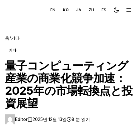
EN
KO
JA
ZH
ES
Toggle the
메뉴 
홈
/
기타
기타
量子コンピューティング
産業の商業化競争加速：
2025年の市場転換点と投
資展望
Editor
2025년 12월 13일
8 분 읽기