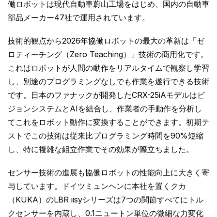
働ロボットは現代自動車蔚山工場をはじめ、国内の自動車
部品メーカー47社で運用されています。
技術的観点から2026年協働ロボットの最大の革新は「ゼ
ロティーチング（Zero Teaching）」技術の商用化です。
これはロボットが人間の動作をリアルタイムで観察し学習
し、別途のプログラミングなしでも作業を遂行できる技術
です。日本のファナックが開発したCRX-25iAモデルはビ
ジョンシステムとAIを結合し、作業者の手動作を分析し
てこれをロボット動作に変換することができます。初期テ
ストでこの技術は従来比プログラミング時間を90%短縮
し、特に複雑な組立作業でその効果が際立ちました。
センサー技術の進展も協働ロボットの性能向上に大きく寄
与しています。ドイツミュンヘンに本社を置くクカ
（KUKA）のLBR iisyシリーズは7つの関節すべてにトル
クセンサーを内蔵し、0.1ニュートン単位の微細な力変化