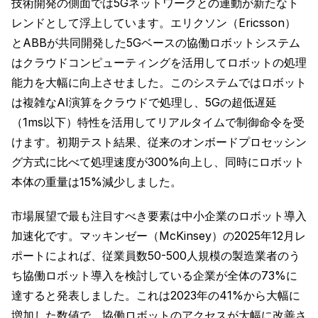
技術開発の側面では5Gネットワークとの連動が新たなト
レンドとして浮上しています。エリクソン（Ericsson）
とABBが共同開発した5Gベースの協働ロボットシステム
はクラウドコンピューティングを活用してロボットの処理
能力を大幅に向上させました。このシステムではロボット
は複雑なAI演算をクラウドで処理し、5Gの超低遅延
（1ms以下）特性を活用してリアルタイムで制御命令を受
けます。初期テスト結果、従来のオンボードプロセッシン
グ方式に比べて処理速度が300%向上し、同時にロボット
本体の重量は15%減少しました。
市場展望で最も注目すべき要素は中小企業のロボット導入
加速化です。マッキンゼー（McKinsey）の2025年12月レ
ポートによれば、従業員数50-500人規模の製造業者のう
ち協働ロボット導入を検討している企業が全体の73%に
達すると発表しました。これは2023年の41%から大幅に
増加した数値で、協働ロボットのアクセスが大幅に改善さ