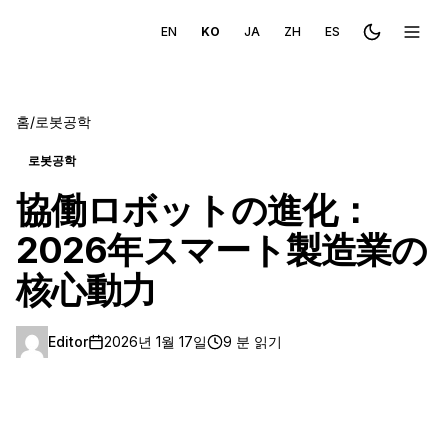
EN
KO
JA
ZH
ES
Toggle the
메뉴 
홈
/
로봇공학
로봇공학
協働ロボットの進化：
2026年スマート製造業の
核心動力
Editor
2026년 1월 17일
9 분 읽기