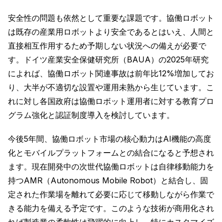
安全性の問題も依然として重要な課題です。協働ロボット
は既存の産業用ロボットより安全であるとはいえ、人間と
直接相互作用するため予期しない状況への備えが必要で
す。ドイツ産業安全保健研究所（BAUA）の2025年研究
によれば、協働ロボット関連事故は前年比12%増加してお
り、大半が不適切な設置や運用未熟から生じています。こ
れに対し各国政府は協働ロボット運用者に対する教育プロ
グラム強化と認証制度導入を検討しています。
今後5年間、協働ロボット市場の核心動力はAI機能の高度
化とモバイルプラットフォームとの結合になると予想され
ます。現在開発中の次世代協働ロボットは自律移動能力を
持つAMR（Autonomous Mobile Robot）と結合し、固
定された作業場を離れて必要に応じて移動しながら作業で
きる能力を備える予定です。このような技術が商用化され
れば製造業の柔軟性は飛躍的に向上し、特にカスタマイズ