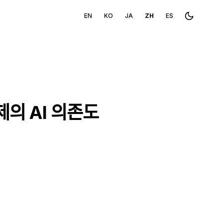
EN
KO
JA
ZH
ES
Toggle th
의 AI 의존도