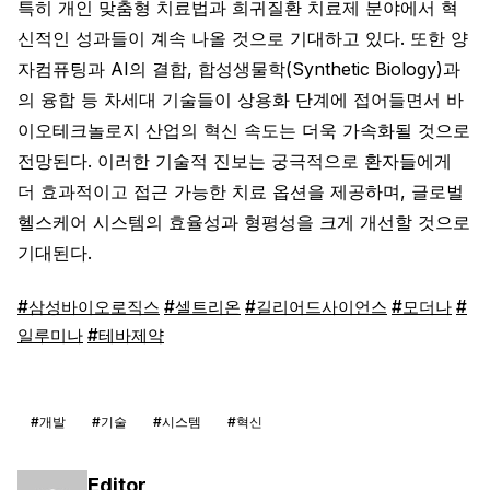
특히 개인 맞춤형 치료법과 희귀질환 치료제 분야에서 혁
신적인 성과들이 계속 나올 것으로 기대하고 있다. 또한 양
자컴퓨팅과 AI의 결합, 합성생물학(Synthetic Biology)과
의 융합 등 차세대 기술들이 상용화 단계에 접어들면서 바
이오테크놀로지 산업의 혁신 속도는 더욱 가속화될 것으로
전망된다. 이러한 기술적 진보는 궁극적으로 환자들에게
더 효과적이고 접근 가능한 치료 옵션을 제공하며, 글로벌
헬스케어 시스템의 효율성과 형평성을 크게 개선할 것으로
기대된다.
#삼성바이오로직스
#셀트리온
#길리어드사이언스
#모더나
#
일루미나
#테바제약
#개발
#기술
#시스템
#혁신
Editor