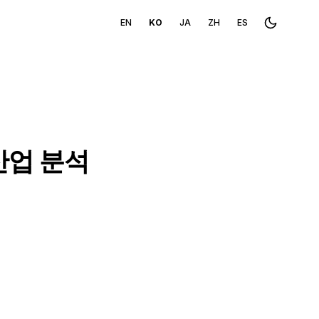
EN
KO
JA
ZH
ES
Toggle th
산업 분석