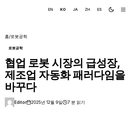
EN
KO
JA
ZH
ES
Toggle the
메뉴 
홈
/
로봇공학
로봇공학
협업 로봇 시장의 급성장,
제조업 자동화 패러다임을
바꾸다
Editor
2025년 12월 9일
7 분 읽기