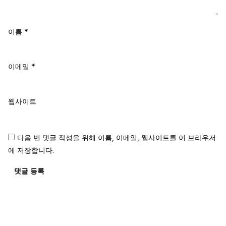
이름
*
이메일
*
웹사이트
다음 번 댓글 작성을 위해 이름, 이메일, 웹사이트를 이 브라우저
에 저장합니다.
댓글 등록