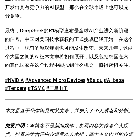
开发出具有竞争力的AI模型，那么在全球市场上也可以充
分竞争。
最终，DeepSeek的R1模型发布是全球AI产业进入新阶段
的信号。中国对美国技术霸权的正式挑战已经开始，在这个
过程中，现有的游戏规则也可能发生改变。未来几年，这两
个大国之间的AI技术竞争将如何展开，以及包括韩国在内
的其他国家在这个过程中能找到什么机会，值得密切关注。
#NVIDIA
#Advanced Micro Devices
#Baidu
#Alibaba
#Tencent
#TSMC
#三星电子
本文是基于
华尔街见闻
的文章，并加入了个人观点和分析。
免责声明：
本博客不是新闻媒体，所写内容为作者个人观
点。投资决策责任由投资者本人承担，基于本文内容的投资