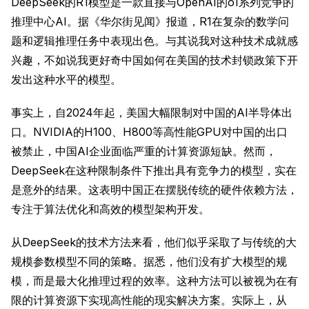
DeepSeek的R1模型是一款直接与OpenAI的o1系列竞争的
推理中心AI。据《华尔街见闻》报道，R1在复杂的数学问
题和逻辑推理任务中表现出色。与其说我对这种技术成就感
兴趣，不如说我更好奇中国如何在美国的技术封锁政策下开
发出这种水平的模型。
事实上，自2024年起，美国大幅限制对中国的AI半导体出
口。NVIDIA的H100、H800等高性能GPU对中国的出口
被禁止，中国AI企业面临严重的计算资源短缺。然而，
DeepSeek在这种限制条件下推出具有竞争力的模型，实在
是意外的结果。这表明中国正在摆脱传统的硬件依赖方法，
专注于算法优化和高效的模型架构开发。
从DeepSeek的技术方法来看，他们似乎采取了与传统的大
规模参数模型不同的策略。据悉，他们没有扩大模型的规
模，而是最大化推理过程的效率。这种方法可以被视为在有
限的计算资源下实现高性能的现实解决方案。实际上，从