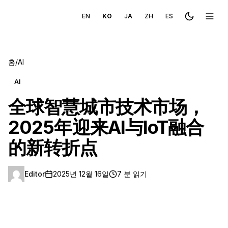
EN
KO
JA
ZH
ES
Toggle the
메뉴 
홈
/
AI
AI
全球智慧城市技术市场，
2025年迎来AI与IoT融合
的新转折点
Editor
2025년 12월 16일
7 분 읽기