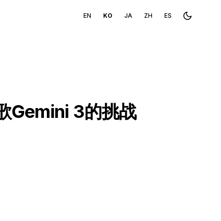
EN
KO
JA
ZH
ES
Toggle th
emini 3的挑战