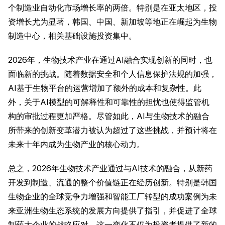
个制造业自动化市场增长率的两倍。特别是在亚太地区，投
资增长尤为显著，韩国、中国、新加坡等地正在崛起为生物
制造中心，相关基础设施投资集中。
2026年，生物技术产业在通过AI融合实现创新的同时，也
面临新的挑战。随着数据安全和个人信息保护法规的加强，
AI基于生物平台的运营增加了额外的成本和复杂性。此
外，关于AI模型的可解释性和可靠性的担忧也使得监管机
构的审批过程更加严格。尽管如此，AI与生物技术的融合
所带来的创新变革潜力被认为超过了这些挑战，并预计将在
未来十年内成为生物产业的核心动力。
总之，2026年生物技术产业通过与AI技术的融合，从新药
开发到制造、流通的整个价值链正在经历创新。特别是韩国
生物企业的全球竞争力增强和智能工厂转型的成功案例为未
来亚洲生物生态系统的发展方向提供了指引，并促进了全球
制药大企业的战略应对。这一变化不仅为投资者提供了新的