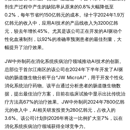
剂生产过程中产生的缺陷率从原来的0.8%大幅降低至
0.2%，每年节省约150亿韩元的成本。绿十字2024年1.9万
亿韩元的收入中，应用AI技术的产品线收入为3200亿韩
元，较去年增长45%。尤其是该公司正在开发的AI驱动个
性化血液制剂，以92%的准确率预测患者的最佳剂量，大
幅提升了治疗效果。
JW中外制药在消化系统疾病治疗领域推动AI技术的创新。
总部位于首尔江南区的该公司在2024年下半年开发了AI驱
动的肠道微生物分析平台“JW MicroAI”，用于开发个性化
消化系统治疗药物。该平台通过分析患者的肠道微生物数
据，提出最佳治疗方案，目前在临床试验中显示出比传统治
疗方法高67%的治疗效果。JW中外制药2024年7800亿韩
元的收入中，AI相关研发投资为280亿韩元，占收入的
3.6%。该公司计划到2026年将这一比例扩大至7%，以在
消化系统疾病治疗领域获得全球竞争力。