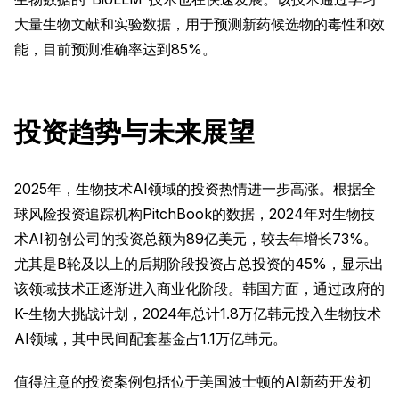
大量生物文献和实验数据，用于预测新药候选物的毒性和效
能，目前预测准确率达到85%。
投资趋势与未来展望
2025年，生物技术AI领域的投资热情进一步高涨。根据全
球风险投资追踪机构PitchBook的数据，2024年对生物技
术AI初创公司的投资总额为89亿美元，较去年增长73%。
尤其是B轮及以上的后期阶段投资占总投资的45%，显示出
该领域技术正逐渐进入商业化阶段。韩国方面，通过政府的
K-生物大挑战计划，2024年总计1.8万亿韩元投入生物技术
AI领域，其中民间配套基金占1.1万亿韩元。
值得注意的投资案例包括位于美国波士顿的AI新药开发初