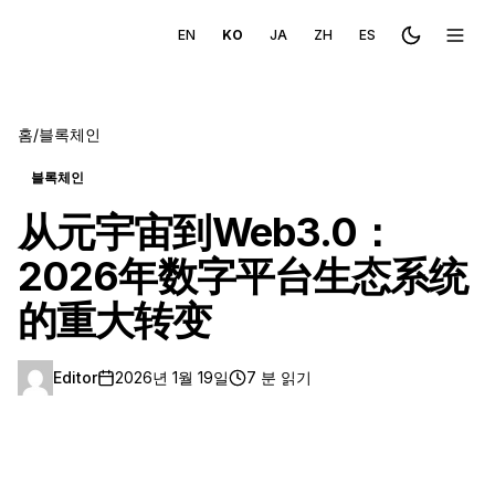
EN
KO
JA
ZH
ES
Toggle the
메뉴 
홈
/
블록체인
블록체인
从元宇宙到Web3.0：
2026年数字平台生态系统
的重大转变
Editor
2026년 1월 19일
7 분 읽기