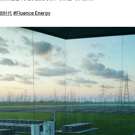
德时代
#Fluence Energy