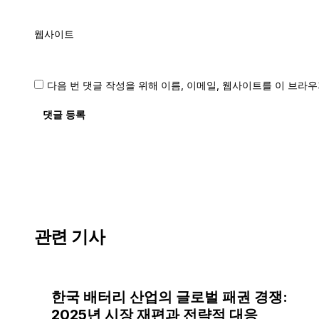
웹사이트
다음 번 댓글 작성을 위해 이름, 이메일, 웹사이트를 이 브라
댓글 등록
관련 기사
한국 배터리 산업의 글로벌 패권 경쟁:
2025년 시장 재편과 전략적 대응