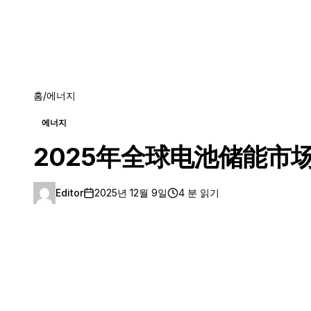
홈
/
에너지
에너지
2025年全球电池储能市
Editor
2025년 12월 9일
4 분 읽기