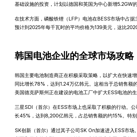
基础设施的投资，计划以德国和英国为中心新增5.2GW
在技术方面，磷酸铁锂（LFP）电池在BESS市场中占
预计到2025年每千瓦时的平均价格为139美元，这比2
韩国电池企业的全球市场攻略
韩国主要电池制造商正在积极采取策略，以扩大在快速增长
同比增长78%，达到1.24万亿韩元。这相当于总销售
美国德克萨斯州正在建设的电池工厂中扩大ESS电池的
三星SDI（首尔）在ESS市场上也采取了积极的行动。公
长45%，达到8,200亿韩元，占总销售额的约15%
SK创新（首尔）通过其子公司SK On加速进入ESS市