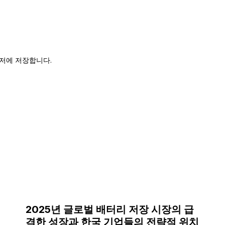
우저에 저장합니다.
2025년 글로벌 배터리 저장 시장의 급
격한 성장과 한국 기업들의 전략적 위치