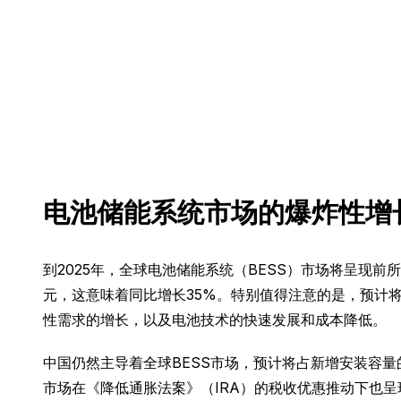
电池储能系统市场的爆炸性增
到2025年，全球电池储能系统（BESS）市场将呈现前所
元，这意味着同比增长35%。特别值得注意的是，预计将
性需求的增长，以及电池技术的快速发展和成本降低。
中国仍然主导着全球BESS市场，预计将占新增安装容量的
市场在《降低通胀法案》（IRA）的税收优惠推动下也呈