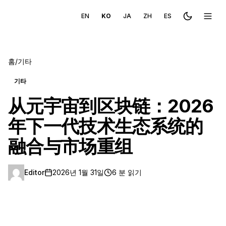
EN
KO
JA
ZH
ES
Toggle the
메뉴 
홈
/
기타
기타
从元宇宙到区块链：2026
年下一代技术生态系统的
融合与市场重组
Editor
2026년 1월 31일
6 분 읽기