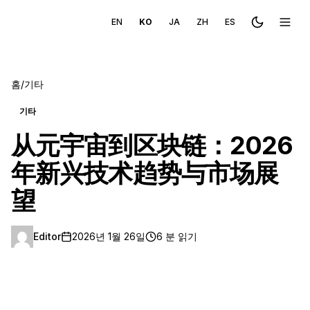
EN
KO
JA
ZH
ES
Toggle the
메뉴 
홈
/
기타
기타
从元宇宙到区块链：2026
年新兴技术趋势与市场展
望
Editor
2026년 1월 26일
6 분 읽기