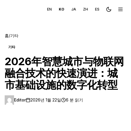
EN
KO
JA
ZH
ES
Toggle the
메뉴 
홈
/
기타
기타
2026年智慧城市与物联网
融合技术的快速演进：城
市基础设施的数字化转型
Editor
2026년 1월 22일
6 분 읽기