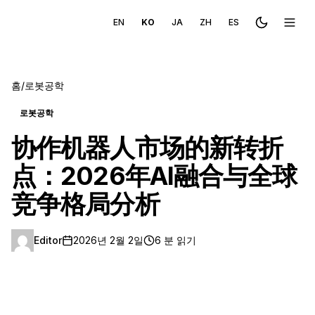
EN
KO
JA
ZH
ES
Toggle the
메뉴 
홈
/
로봇공학
로봇공학
协作机器人市场的新转折
点：2026年AI融合与全球
竞争格局分析
Editor
2026년 2월 2일
6 분 읽기