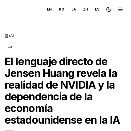
EN
KO
JA
ZH
ES
Toggle the
메뉴 
홈
/
AI
AI
El lenguaje directo de
Jensen Huang revela la
realidad de NVIDIA y la
dependencia de la
economía
estadounidense en la IA