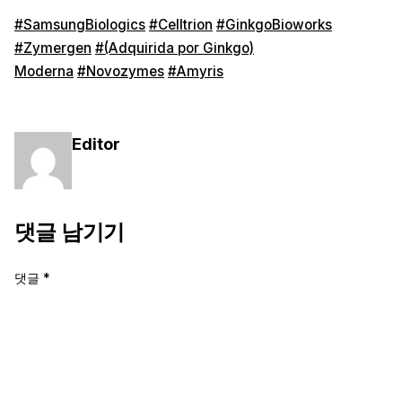
#SamsungBiologics
#Celltrion
#GinkgoBioworks
#Zymergen
#(Adquirida por Ginkgo)
Moderna
#Novozymes
#Amyris
Editor
댓글 남기기
댓글
*