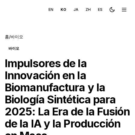
EN
KO
JA
ZH
ES
Toggle the
메뉴 
홈
/
바이오
바이오
Impulsores de la
Innovación en la
Biomanufactura y la
Biología Sintética para
2025: La Era de la Fusión
de la IA y la Producción