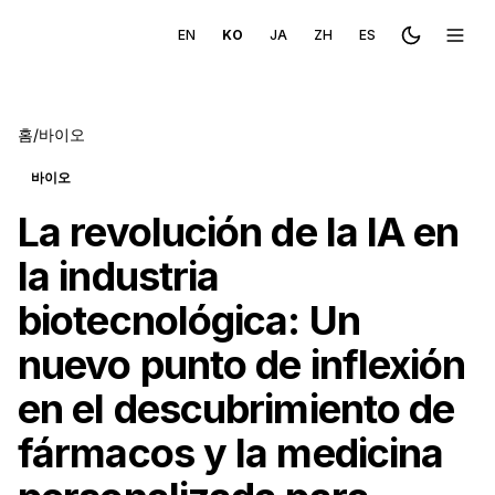
EN
KO
JA
ZH
ES
Toggle the
메뉴 
홈
/
바이오
바이오
La revolución de la IA en
la industria
biotecnológica: Un
nuevo punto de inflexión
en el descubrimiento de
fármacos y la medicina