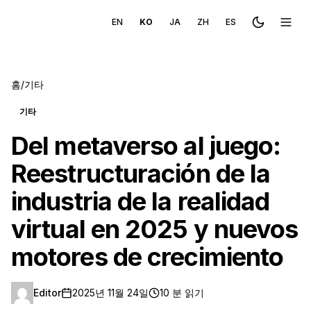
EN
KO
JA
ZH
ES
Toggle the
메뉴 
홈
/
기타
기타
Del metaverso al juego:
Reestructuración de la
industria de la realidad
virtual en 2025 y nuevos
motores de crecimiento
Editor
2025년 11월 24일
10 분 읽기