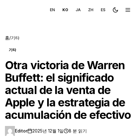
EN
KO
JA
ZH
ES
Toggle the
메뉴 
홈
/
기타
기타
Otra victoria de Warren
Buffett: el significado
actual de la venta de
Apple y la estrategia de
acumulación de efectivo
Editor
2025년 12월 1일
8 분 읽기