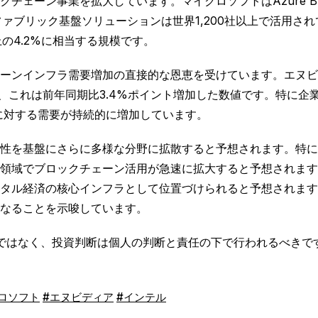
ン事業を拡大しています。マイクロソフトはAzure Blockch
ァブリック基盤ソリューションは世界1,200社以上で活用され
の4.2%に相当する規模です。
ーンインフラ需要増加の直接的な恩恵を受けています。エヌビ
を占め、これは前年同期比3.4%ポイント増加した数値です。特
ーに対する需要が持続的に増加しています。
性を基盤にさらに多様な分野に拡散すると予想されます。特に
領域でブロックチェーン活用が急速に拡大すると予想されます
タル経済の核心インフラとして位置づけられると予想されます
なることを示唆しています。
ではなく、投資判断は個人の判断と責任の下で行われるべきで
ロソフト
#エヌビディア
#インテル