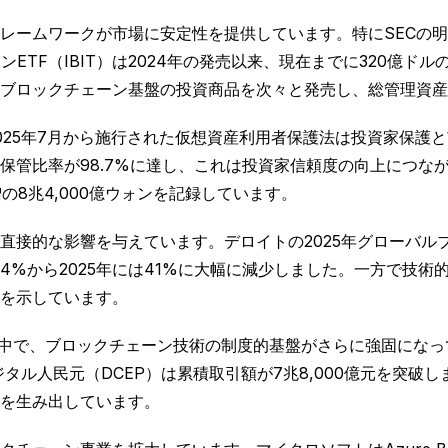
レームワークが市場に安定性を提供しています。特にSECの
インETF（IBIT）は2024年の発売以来、現在までに320億
運用会社もブロックチェーン基盤の投資商品を次々と発売し、総管理資
025年7月から施行された仮想資産利用者保護法は投資家保護
保管比率が98.7%に達し、これは投資家信頼度の向上につな
の8兆4,000億ウォンを記録しています。
直接的な影響を与えています。デロイトの2025年グローバル
4%から2025年には41%に大幅に減少しました。一方で技術
を示しています。
る中で、ブロックチェーン技術の制度的基盤がさらに強固にな
ジタル人民元（DCEP）は累積取引額が7兆8,000億元を突
を生み出しています。