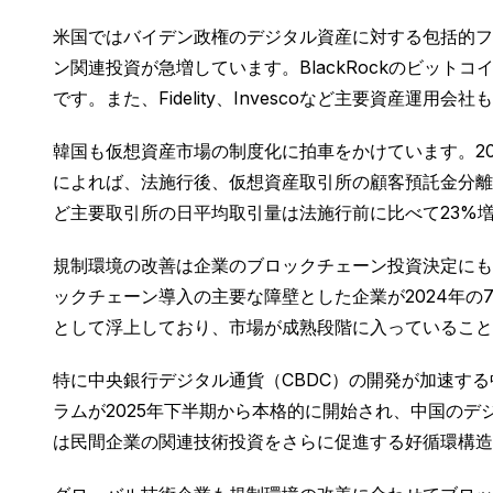
米国ではバイデン政権のデジタル資産に対する包括的フ
ン関連投資が急増しています。BlackRockのビットコ
です。また、Fidelity、Invescoなど主要資産
韓国も仮想資産市場の制度化に拍車をかけています。2
によれば、法施行後、仮想資産取引所の顧客預託金分離
ど主要取引所の日平均取引量は法施行前に比べて23%増
規制環境の改善は企業のブロックチェーン投資決定にも
ックチェーン導入の主要な障壁とした企業が2024年の7
として浮上しており、市場が成熟段階に入っていること
特に中央銀行デジタル通貨（CBDC）の開発が加速す
ラムが2025年下半期から本格的に開始され、中国のデ
は民間企業の関連技術投資をさらに促進する好循環構造