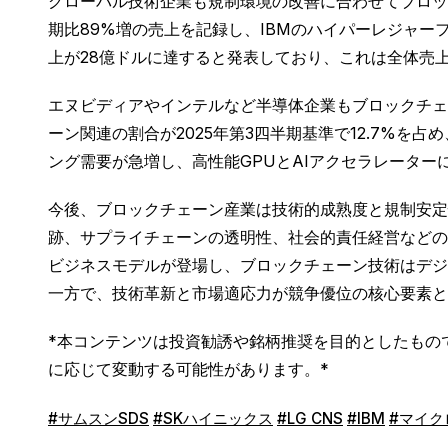
グローバル技術企業も規制環境の改善に合わせてブロックチェー
期比89%増の売上を記録し、IBMのハイパーレジャーフ
上が28億ドルに達すると発表しており、これは全体売上
エヌビディアやインテルなど半導体企業もブロックチェ
ーン関連の割合が2025年第3四半期基準で12.7%
ング需要が急増し、高性能GPUとAIアクセラレータ
今後、ブロックチェーン産業は技術的成熟度と規制安定
跡、サプライチェーンの透明性、社会的責任経営などの
ビジネスモデルが登場し、ブロックチェーン技術はデジ
一方で、技術革新と市場適応力が競争優位の核心要素と
*本コンテンツは投資勧誘や銘柄推奨を目的としたもの
に応じて変動する可能性があります。*
#サムスンSDS
#SKハイニックス
#LG CNS
#IBM
#マイク