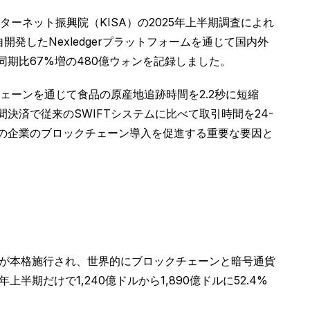
ーネット振興院（KISA）の2025年上半期調査によれ
開発したNexledgerプラットフォームを通じて国内外
同期比67%増の480億ウォンを記録しました。
ーンを通じて食品の原産地追跡時間を2.2秒に短縮
決済で従来のSWIFTシステムに比べて取引時間を24-
他の企業のブロックチェーン導入を促進する重要な要因と
）が本格施行され、世界的にブロックチェーンと暗号通貨
期だけで1,240億ドルから1,890億ドルに52.4%